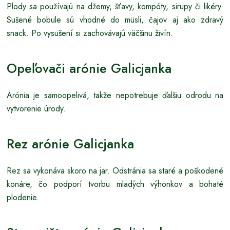
Plody sa používajú na džemy, šťavy, kompóty, sirupy či likéry.
Sušené bobule sú vhodné do müsli, čajov aj ako zdravý
snack. Po vysušení si zachovávajú väčšinu živín.
Opeľovači arónie Galicjanka
Arónia je samoopelivá, takže nepotrebuje ďalšiu odrodu na
vytvorenie úrody.
Rez arónie Galicjanka
Rez sa vykonáva skoro na jar. Odstránia sa staré a poškodené
konáre, čo podporí tvorbu mladých výhonkov a bohaté
plodenie.