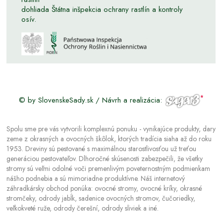
dohliada Štátna inšpekcia ochrany rastlín a kontroly
osív.
© by SlovenskeSady.sk / Návrh a realizácia:
Spolu sme pre vás vytvorili komplexnú ponuku - vynikajúce produkty, dary
zeme z okrasných a ovocných škôlok, ktorých tradícia siaha až do roku
1953. Dreviny sú pestované s maximálnou starostlivosťou už treťou
generáciou pestovateľov. Dlhoročné skúsenosti zabezpečili, že všetky
stromy sú veľmi odolné voči premenlivým poveternostným podmienkam
nášho podnebia a sú mimoriadne produktívne. Náš internetový
záhradkársky obchod ponúka: ovocné stromy, ovocné kríky, okrasné
stromčeky, odrody jabĺk, sadenice ovocných stromov, čučoriedky,
veľkokveté ruže, odrody čerešní, odrody sliviek a iné.