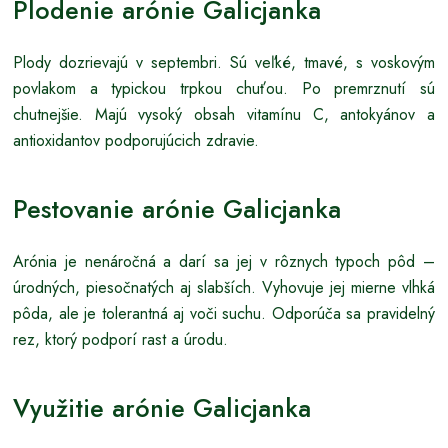
Plodenie arónie Galicjanka
Plody dozrievajú v septembri. Sú veľké, tmavé, s voskovým
povlakom a typickou trpkou chuťou. Po premrznutí sú
chutnejšie. Majú vysoký obsah vitamínu C, antokyánov a
antioxidantov podporujúcich zdravie.
Pestovanie arónie Galicjanka
Arónia je nenáročná a darí sa jej v rôznych typoch pôd –
úrodných, piesočnatých aj slabších. Vyhovuje jej mierne vlhká
pôda, ale je tolerantná aj voči suchu. Odporúča sa pravidelný
rez, ktorý podporí rast a úrodu.
Využitie arónie Galicjanka