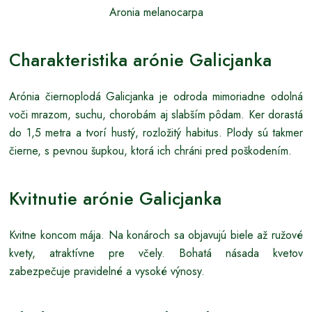
Aronia melanocarpa
Charakteristika arónie Galicjanka
Arónia čiernoplodá Galicjanka je odroda mimoriadne odolná
voči mrazom, suchu, chorobám aj slabším pôdam. Ker dorastá
do 1,5 metra a tvorí hustý, rozložitý habitus. Plody sú takmer
čierne, s pevnou šupkou, ktorá ich chráni pred poškodením.
Kvitnutie arónie Galicjanka
Kvitne koncom mája. Na konároch sa objavujú biele až ružové
kvety, atraktívne pre včely. Bohatá násada kvetov
zabezpečuje pravidelné a vysoké výnosy.