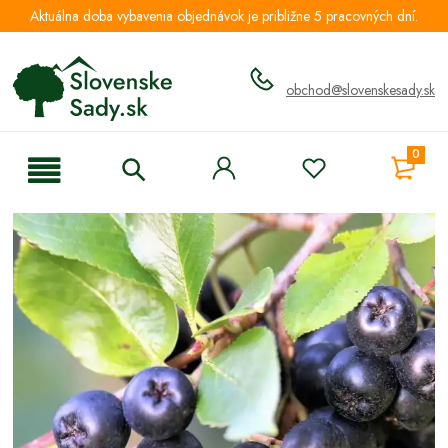
Aktuálna doba vybavenia objednávok je približne 5 pracovných dní.
obchod@slovenskesady.sk
0