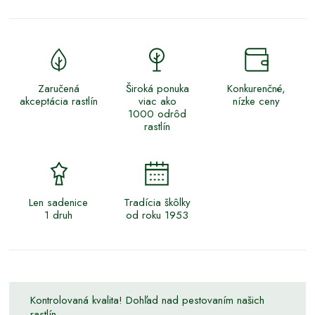
Zaručená
Široká ponuka
Konkurenčné,
akceptácia rastlín
viac ako
nízke ceny
1000 odrôd
rastlín
Len sadenice
Tradícia škôlky
1 druh
od roku 1953
Kontrolovaná kvalita! Dohľad nad pestovaním našich
rastlín