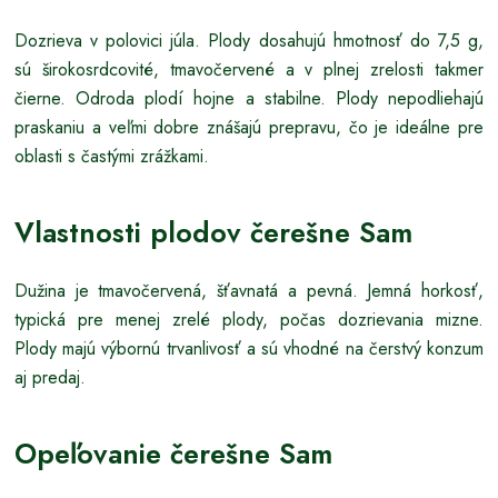
Dozrieva v polovici júla. Plody dosahujú hmotnosť do 7,5 g,
sú širokosrdcovité, tmavočervené a v plnej zrelosti takmer
čierne. Odroda plodí hojne a stabilne. Plody nepodliehajú
praskaniu a veľmi dobre znášajú prepravu, čo je ideálne pre
oblasti s častými zrážkami.
Vlastnosti plodov čerešne Sam
Dužina je tmavočervená, šťavnatá a pevná. Jemná horkosť,
typická pre menej zrelé plody, počas dozrievania mizne.
Plody majú výbornú trvanlivosť a sú vhodné na čerstvý konzum
aj predaj.
Opeľovanie čerešne Sam