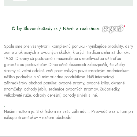
© by SlovenskeSady.sk / Návrh a realizácia:
Spolu sme pre vás vytvorili komplexnú ponuku - vynikajúce produkty, dary
zeme z okrasných a ovocných škôlok, ktorých tradícia siaha až do roku
1953. Dreviny sú pestované s maximálnou starostlivosťou už treťou
generáciou pestovateľov. Dlhoročné skúsenosti zabezpečili, že všetky
stromy sú veľmi odolné voči premenlivým poveternostným podmienkam
nášho podnebia a sú mimoriadne produktívne. Náš internetový
záhradkársky obchod ponúka: ovocné stromy, ovocné kríky, okrasné
stromčeky, odrody jabĺk, sadenice ovocných stromov, čučoriedky,
veľkokveté ruže, odrody čerešní, odrody sliviek a iné.
.
Naším mottom je: S ohľadom na vašu záhradu.... Presvedčte sa o tom pri
nákupe stromčekov v našom obchode!