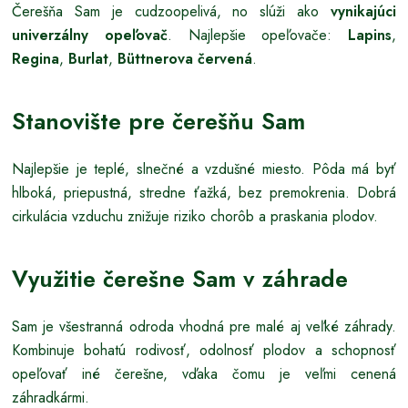
Čerešňa Sam je cudzoopelivá, no slúži ako
vynikajúci
univerzálny opeľovač
. Najlepšie opeľovače:
Lapins
,
Regina
,
Burlat
,
Büttnerova červená
.
Stanovište pre čerešňu Sam
Najlepšie je teplé, slnečné a vzdušné miesto. Pôda má byť
hlboká, priepustná, stredne ťažká, bez premokrenia. Dobrá
cirkulácia vzduchu znižuje riziko chorôb a praskania plodov.
Využitie čerešne Sam v záhrade
Sam je všestranná odroda vhodná pre malé aj veľké záhrady.
Kombinuje bohatú rodivosť, odolnosť plodov a schopnosť
opeľovať iné čerešne, vďaka čomu je veľmi cenená
záhradkármi.