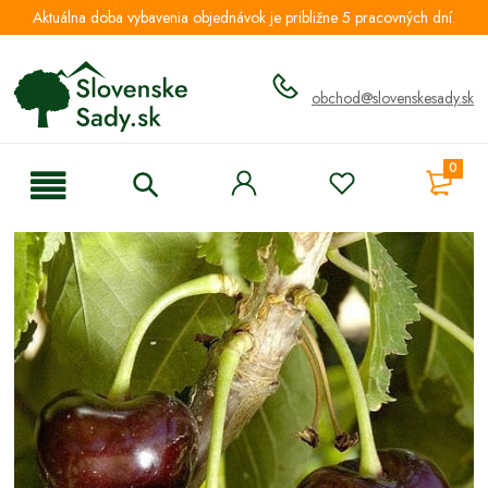
Aktuálna doba vybavenia objednávok je približne 5 pracovných dní.
obchod@slovenskesady.sk
0