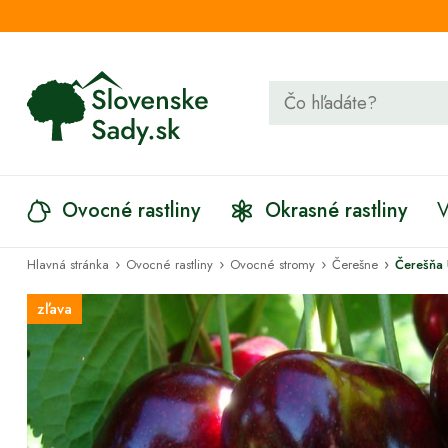
Ovocné rastliny
Okrasné rastliny
V
›
›
›
›
Hlavná stránka
Ovocné rastliny
Ovocné stromy
Čerešne
Čerešňa
zľava