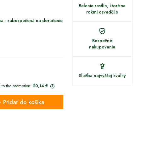
Balenie rastlín, ktoré sa
rokmi osvedčilo
na - zabezpečená na doručenie
Bezpečné
nakupovanie
Služba najvyššej kvality
r to the promotion:
20,14 €
ct is sold for less than 30
Pridať do košíka
owest price since the product
e is displayed.