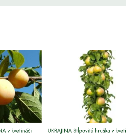
A v kvetináči
UKRAJINA Stĺpovitá hruška v kvetináč