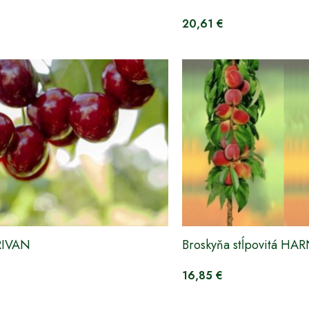
20,61 €
RIVAN
Broskyňa stĺpovitá HA
16,85 €