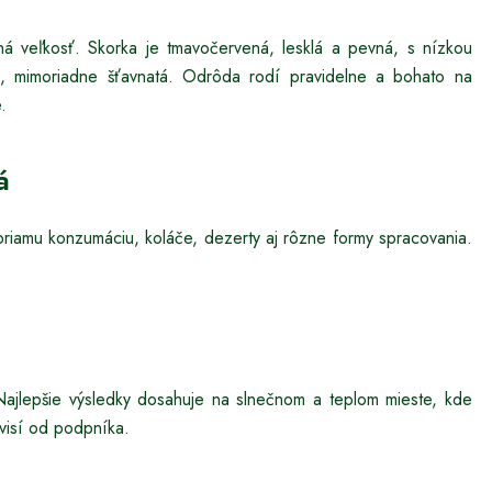
á veľkosť. Skorka je tmavočervená, lesklá a pevná, s nízkou
ká, mimoriadne šťavnatá. Odrôda rodí pravidelne a bohato na
.
á
priamu konzumáciu, koláče, dezerty aj rôzne formy spracovania.
Najlepšie výsledky dosahuje na slnečnom a teplom mieste, kde
ávisí od podpníka.