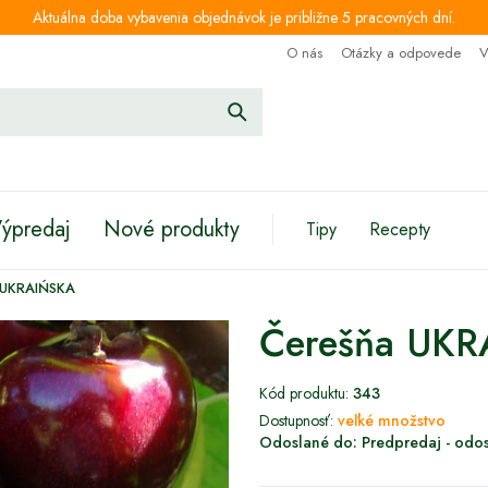
Aktuálna doba vybavenia objednávok je približne 5 pracovných dní.
O nás
Otázky a odpovede
V
ýpredaj
Nové produkty
Tipy
Recepty
 UKRAIŃSKA
Čerešňa UK
Kód produktu:
343
Dostupnosť:
veľké množstvo
Odoslané do:
Predpredaj - odos