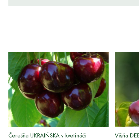
Čerešňa UKRAIŃSKA v kvetináči
Višňa DE