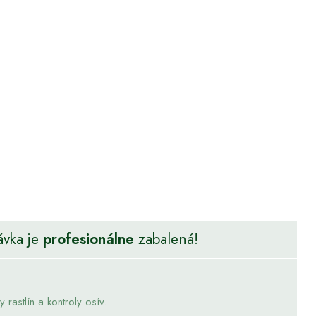
ávka je
profesionálne
zabalená!
rastlín a kontroly osív.