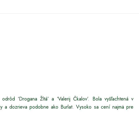
 odrôd ‘Drogana Žltá’ a ‘Valerij Čkalov’. Bola vyšľachtená v
rody a dozrieva podobne ako Burlat. Vysoko sa cení najmä pre