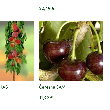
22,49 €
RNAŚ
Čerešňa SAM
11,22 €