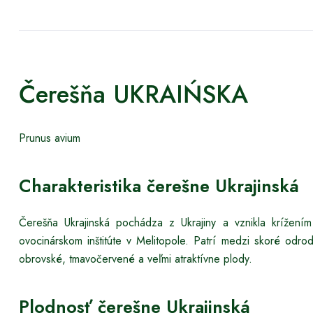
Čerešňa UKRAIŃSKA
Prunus avium
Charakteristika čerešne Ukrajinská
Čerešňa Ukrajinská pochádza z Ukrajiny a vznikla krížením
ovocinárskom inštitúte v Melitopole. Patrí medzi skoré od
obrovské, tmavočervené a veľmi atraktívne plody.
Plodnosť čerešne Ukrajinská