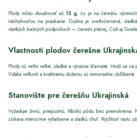
Plody môžu dosahovať až
15 g
, čo je na čerešňu výnimočn
náchylnosťou na praskanie. Dužina je svetločervená, slad
všetkých bežných podpníkoch — čerešni ptačej, Colt aj Gisele
Vlastnosti plodov čerešne Ukrajinsk
Plody sú veľmi veľké, sladké a výrazne šťavnaté. Hodí sa na 
Vďaka veľkosti a kvalitnému duženiu sú mimoriadne obľúbené.
Stanovište pre čerešňu Ukrajinská
Vyžaduje živnú, priepustnú, hlbokú pôdu bez premokrenia. 
získava intenzívne vyfarbenie a sladkú chuť. Rýchlosť rastu z