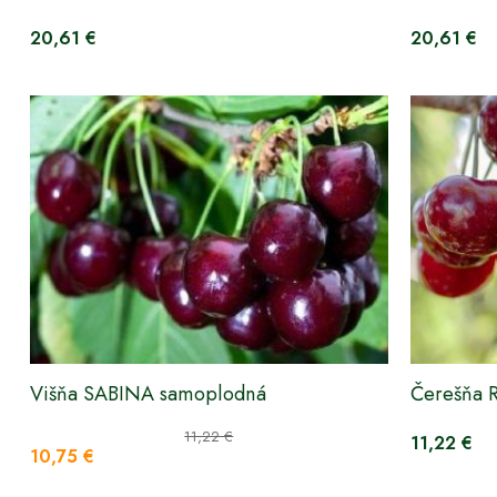
20,61 €
20,61 €
Višňa SABINA samoplodná
Čerešňa 
11,22 €
11,22 €
10,75 €