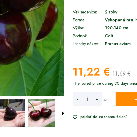
Vek sadenice:
2 roky
Forma:
Vykopaná rastli
Výška:
120-140 cm
Podnož:
Colt
Latinský názov:
Prunus avium
11,22 €
11,69 €
The lowest price during 30 days prio
If the produ
-
+
szt.
days, the l
went on sal
pridať do zoznamu želaní