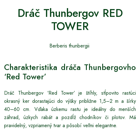
Dráč Thunbergov RED
TOWER
Berberis thunbergii
Charakteristika dráča Thunbergovho
‘Red Tower’
Dráč Thunbergov ‘Red Tower’ je štíhly, stĺpovito rastúci
okrasný ker dorastajúci do výšky približne 1,5–2 m a šírky
40–60 cm. Vďaka úzkemu rastu je ideálny do menších
záhrad, úzkych rabát a pozdĺž chodníkov či plotov. Má
pravidelný, vzpriamený tvar a pôsobí veľmi elegantne.