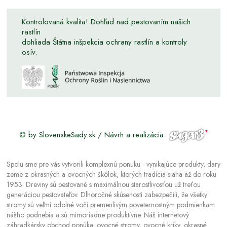
Kontrolovaná kvalita! Dohľad nad pestovaním našich
rastlín
dohliada Štátna inšpekcia ochrany rastlín a kontroly
osív.
© by SlovenskeSady.sk / Návrh a realizácia:
Spolu sme pre vás vytvorili komplexnú ponuku - vynikajúce produkty, dary
zeme z okrasných a ovocných škôlok, ktorých tradícia siaha až do roku
1953. Dreviny sú pestované s maximálnou starostlivosťou už treťou
generáciou pestovateľov. Dlhoročné skúsenosti zabezpečili, že všetky
stromy sú veľmi odolné voči premenlivým poveternostným podmienkam
nášho podnebia a sú mimoriadne produktívne. Náš internetový
záhradkársky obchod ponúka: ovocné stromy, ovocné kríky, okrasné