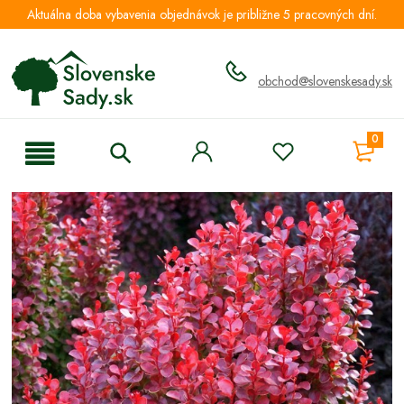
Aktuálna doba vybavenia objednávok je približne 5 pracovných dní.
obchod@slovenskesady.sk
0