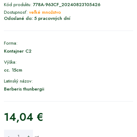
Kód produktu:
778A-963CF_20240823105426
Dostupnosť:
veľké množstvo
Odoslané do:
5 pracovných dní
Forma:
Kontajner C2
Výška:
cc. 15cm
Latinský názov:
Berberis thunbergii
14,04 €
-
+
szt.