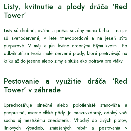
Listy, kvitnutie a plody dráča ‘Red
Tower’
Listy sú drobné, oválne a počas sezóny menia farbu – na jar
sú svetločervené, v lete tmavobordové a na jeseň sýto
purpurové. V máji a júni kvitne drobnými žltými kvetmi. Po
odkvitnutí sa tvoria malé červené plody, ktoré pretrvávajú na
kríku až do jesene alebo zimy a slúžia ako potrava pre vtáky.
Pestovanie a využitie dráča ‘Red
Tower’ v záhrade
Uprednostňuje slnečné alebo polotienisté stanovištia a
priepustné, mierne vlhké pôdy. Je mrazuvzdorný, odolný voči
suchu aj mestskému znečisteniu. Vhodný do živých plotov,
líniových výsadieb, zmiešaných rabát a pestovania v