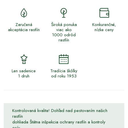
Zaručená
Široká ponuka
Konkurenčné,
akceptácia rastlín
viac ako
nízke ceny
1000 odrôd
rastlín
Len sadenice
Tradícia škôlky
1 druh
od roku 1953
Kontrolovaná kvalita! Dohľad nad pestovaním našich
rastlín
dohliada Štátna inšpekcia ochrany rastlín a kontroly
osív.