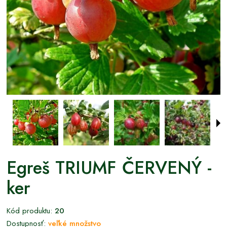
Egreš TRIUMF ČERVENÝ -
ker
Kód produktu:
20
Dostupnosť:
veľké množstvo