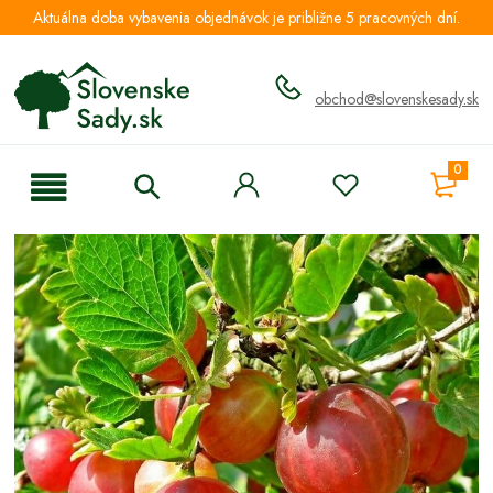
Aktuálna doba vybavenia objednávok je približne 5 pracovných dní.
obchod@slovenskesady.sk
0