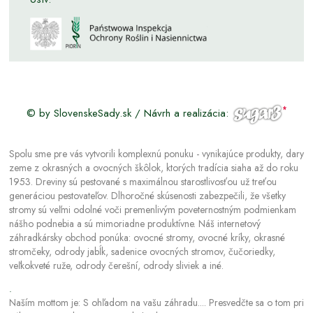
© by SlovenskeSady.sk / Návrh a realizácia:
Spolu sme pre vás vytvorili komplexnú ponuku - vynikajúce produkty, dary
zeme z okrasných a ovocných škôlok, ktorých tradícia siaha až do roku
1953. Dreviny sú pestované s maximálnou starostlivosťou už treťou
generáciou pestovateľov. Dlhoročné skúsenosti zabezpečili, že všetky
stromy sú veľmi odolné voči premenlivým poveternostným podmienkam
nášho podnebia a sú mimoriadne produktívne. Náš internetový
záhradkársky obchod ponúka: ovocné stromy, ovocné kríky, okrasné
stromčeky, odrody jabĺk, sadenice ovocných stromov, čučoriedky,
veľkokveté ruže, odrody čerešní, odrody sliviek a iné.
.
Naším mottom je: S ohľadom na vašu záhradu.... Presvedčte sa o tom pri