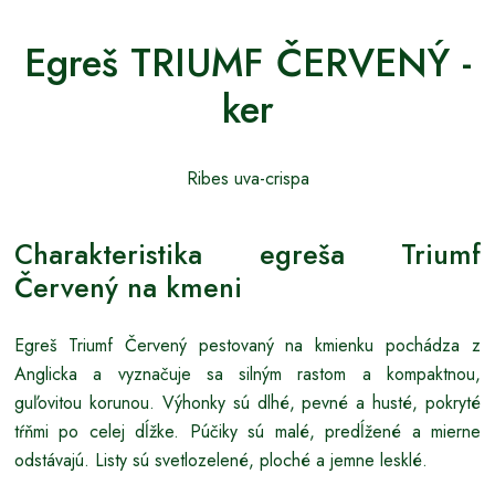
Egreš TRIUMF ČERVENÝ -
ker
Ribes uva-crispa
Charakteristika egreša Triumf
Červený na kmeni
Egreš Triumf Červený pestovaný na kmienku pochádza z
Anglicka a vyznačuje sa silným rastom a kompaktnou,
guľovitou korunou. Výhonky sú dlhé, pevné a husté, pokryté
tŕňmi po celej dĺžke. Púčiky sú malé, predĺžené a mierne
odstávajú. Listy sú svetlozelené, ploché a jemne lesklé.