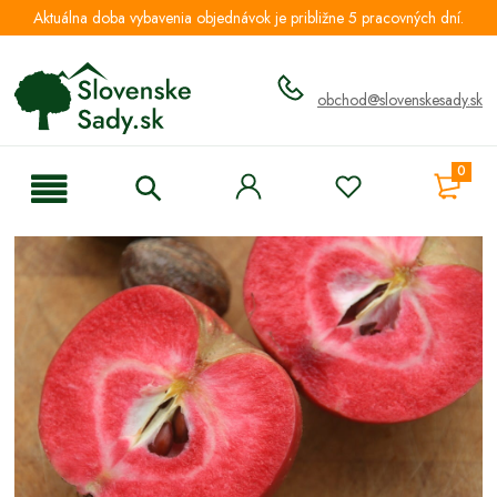
Aktuálna doba vybavenia objednávok je približne 5 pracovných dní.
obchod@slovenskesady.sk
0