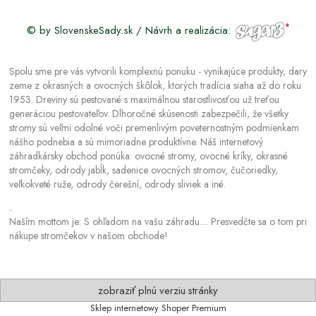
© by SlovenskeSady.sk / Návrh a realizácia:
Spolu sme pre vás vytvorili komplexnú ponuku - vynikajúce produkty, dary
zeme z okrasných a ovocných škôlok, ktorých tradícia siaha až do roku
1953. Dreviny sú pestované s maximálnou starostlivosťou už treťou
generáciou pestovateľov. Dlhoročné skúsenosti zabezpečili, že všetky
stromy sú veľmi odolné voči premenlivým poveternostným podmienkam
nášho podnebia a sú mimoriadne produktívne. Náš internetový
záhradkársky obchod ponúka: ovocné stromy, ovocné kríky, okrasné
stromčeky, odrody jabĺk, sadenice ovocných stromov, čučoriedky,
veľkokveté ruže, odrody čerešní, odrody sliviek a iné.
.
Naším mottom je: S ohľadom na vašu záhradu.... Presvedčte sa o tom pri
nákupe stromčekov v našom obchode!
zobraziť plnú verziu stránky
Sklep internetowy Shoper Premium