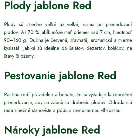
Plody jablone Red
Plody sú stredne veľké až veľké, najmä pri prerieďovaní
plodov. Až 70 % jabĺk môže mať priemer nad 7 cm, hmotnosť
90–160 g. Dužina je červená, šťavnatá, aromatická a mierne
kyslastá. Jablká sú ideálne do šalátov, dezertov, koláčov, na
šťavy či džemy.
Pestovanie jablone Red
Rastlina rodí pravidelne a bohato, čo si vyžaduje každoročné
prerieďovanie, aby sa zabránilo drobeniu plodov. Odroda má
rada slnečné stanovište a pôdu s rovnomernou vlhkosťou.
Nároky jablone Red