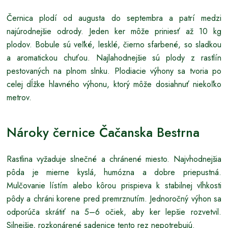
Černica plodí od augusta do septembra a patrí medzi
najúrodnejšie odrody. Jeden ker môže priniesť až 10 kg
plodov. Bobule sú veľké, lesklé, čierno sfarbené, so sladkou
a aromatickou chuťou. Najlahodnejšie sú plody z rastlín
pestovaných na plnom slnku. Plodiacie výhony sa tvoria po
celej dĺžke hlavného výhonu, ktorý môže dosiahnuť niekoľko
metrov.
Nároky černice Čačanska Bestrna
Rastlina vyžaduje slnečné a chránené miesto. Najvhodnejšia
pôda je mierne kyslá, humózna a dobre priepustná.
Mulčovanie lístím alebo kôrou prispieva k stabilnej vlhkosti
pôdy a chráni korene pred premrznutím. Jednoročný výhon sa
odporúča skrátiť na 5–6 očiek, aby ker lepšie rozvetvil.
Silnejšie, rozkonárené sadenice tento rez nepotrebujú.