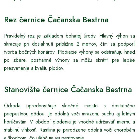
Rez černice Čačanska Bestrna
Pravidelný rez je základom bohatej úrody. Hlavný výhon sa
skracuje pri dosiahnutí približne 2 metrov, čím sa podporí
tvorba bočných konárov. Plodiacie výhony sa odstraňujú hneď
po zbere. postranné výhony sa môžu skrátiť pre lepšie
presvetlenie a kvalitu plodov.
Stanovište černice Čačanska Bestrna
Odroda uprednostňuje slnečné miesto s dostatočne
priepustnou pôdou. Je odolná voči mrazom, suchu aj letným
horúčavám. V období plodenia je vhodné udržiavať miernu a
stabilnú vlhkosť. Rastlina je prirodzene odolná voči chorobám
a škodcom, čo uľahčuje jej pestovanie.