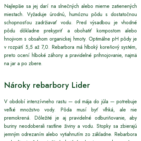
Najlepšie sa jej darí na slnečných alebo mierne zatienených
miestach. Vyžaduje úrodnú, humóznu pôdu s dostatočnou
schopnosťou zadržiavať vodu. Pred výsadbou je vhodné
pôdu dôkladne prekypriť a obohatiť kompostom alebo
hnojivom s obsahom organickej hmoty. Optimálne pH pôdy je
v rozpätí 5,5 až 7,0. Rebarbora má hlboký koreňový systém,
preto ocení hlboké záhony a pravidelné prihnojovanie, najmä
na jar a po zbere.
Nároky rebarbory Lider
V období intenzívneho rastu — od mája do júla — potrebuje
veľké množstvo vody. Pôda musí byť vlhká, ale nie
premokrená. Dôležité je aj pravidelné odburiňovanie, aby
buriny neodoberali rastline živiny a vodu. Stopky sa zbierajú
jemným odrezaním alebo vytiahnutím zo základne. Rebarbora