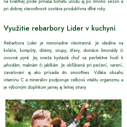
na kvalitnej pôde prináša bohatú úrodu aj po mnoho sezón a
pri dobrej starostlivosti zostáva produktívna dlhé roky.
Využitie rebarbory Lider v kuchyni
Rebarbora Lider je mimoriadne všestranná. Je ideálna na
koláče, kompóty, džemy, sirupy, šťavy, domáce limonády či
ovocné pyré. Jej svieža kyslastá chuť sa perfektne hodí k
jahodám, malinám či jablkám. Je obľúbená pri pečení, varení,
zavařovaní aj ako prísada do smoothies. Vďaka obsahu
vitamínu C a minerálov podporuje celkovú vitalitu organizmu a
je výborným doplnkom jarnej aj letnej stravy.