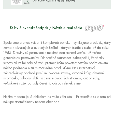
© by SlovenskeSady.sk / Návrh a realizácia:
Spolu sme pre vás vytvorili komplexnú ponuku - vynikajúce produkty, dary
zeme z okrasných a ovocných škôlok, ktorých tradícia siaha až do roku
1953. Dreviny sú pestované s maximálnou starostlivosťou už treťou
generáciou pestovateľov. Dlhoročné skúsenosti zabezpečili, že všetky
stromy sú veľmi odolné voči premenlivým poveternostným podmienkam
nášho podnebia a sú mimoriadne produktívne. Náš internetový
záhradkársky obchod ponúka: ovocné stromy, ovocné kríky, okrasné
stromčeky, odrody jabĺk, sadenice ovocných stromov, čučoriedky,
veľkokveté ruže, odrody čerešní, odrody sliviek a iné.
.
Naším mottom je: S ohľadom na vašu záhradu.... Presvedčte sa o tom pri
nákupe stromčekov v našom obchode!