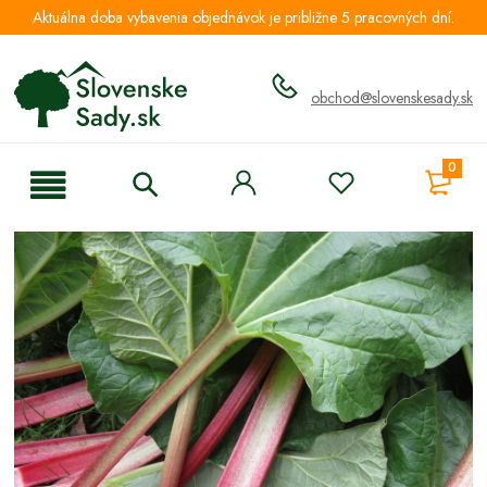
Aktuálna doba vybavenia objednávok je približne 5 pracovných dní.
obchod@slovenskesady.sk
0