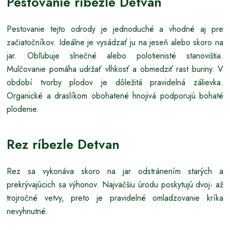
Pestovanie ríbezle Detvan
Pestovanie tejto odrody je jednoduché a vhodné aj pre
začiatočníkov. Ideálne je vysádzať ju na jeseň alebo skoro na
jar. Obľubuje slnečné alebo polotienisté stanovištia.
Mulčovanie pomáha udržať vlhkosť a obmedziť rast buriny. V
období tvorby plodov je dôležitá pravidelná zálievka.
Organické a draslíkom obohatené hnojivá podporujú bohaté
plodenie.
Rez ríbezle Detvan
Rez sa vykonáva skoro na jar odstránením starých a
prekrývajúcich sa výhonov. Najväčšiu úrodu poskytujú dvoj- až
trojročné vetvy, preto je pravidelné omladzovanie kríka
nevyhnutné.