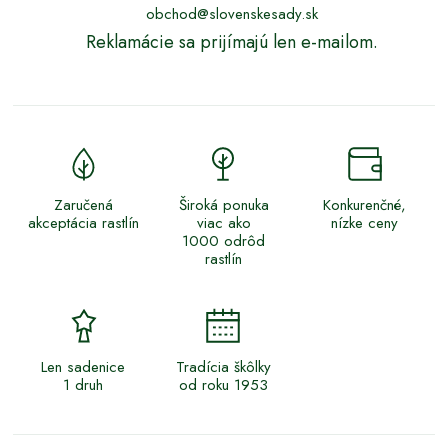
obchod@slovenskesady.sk
Reklamácie sa prijímajú len e-mailom.
Zaručená
Široká ponuka
Konkurenčné,
akceptácia rastlín
viac ako
nízke ceny
1000 odrôd
rastlín
Len sadenice
Tradícia škôlky
1 druh
od roku 1953