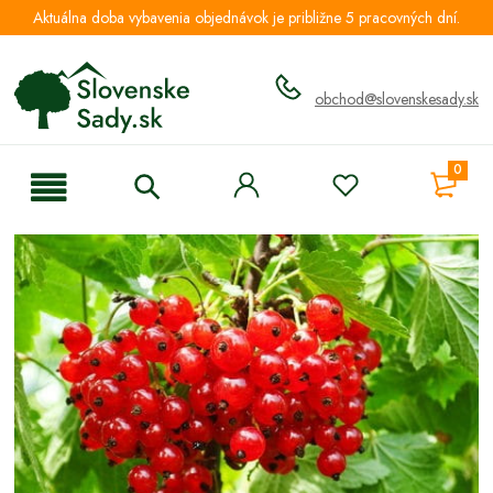
Aktuálna doba vybavenia objednávok je približne 5 pracovných dní.
obchod@slovenskesady.sk
0