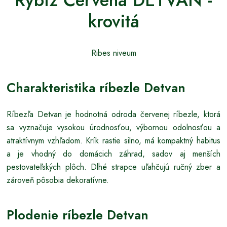
Rybíz Červená DETVAN -
krovitá
Ribes niveum
Charakteristika ríbezle Detvan
Ríbezľa Detvan je hodnotná odroda červenej ríbezle, ktorá
sa vyznačuje vysokou úrodnosťou, výbornou odolnosťou a
atraktívnym vzhľadom. Krík rastie silno, má kompaktný habitus
a je vhodný do domácich záhrad, sadov aj menších
pestovateľských plôch. Dlhé strapce uľahčujú ručný zber a
zároveň pôsobia dekoratívne.
Plodenie ríbezle Detvan