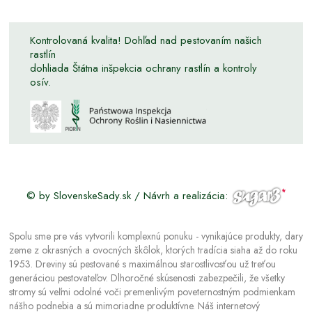
Kontrolovaná kvalita! Dohľad nad pestovaním našich
rastlín
dohliada Štátna inšpekcia ochrany rastlín a kontroly
osív.
© by SlovenskeSady.sk / Návrh a realizácia:
Spolu sme pre vás vytvorili komplexnú ponuku - vynikajúce produkty, dary
zeme z okrasných a ovocných škôlok, ktorých tradícia siaha až do roku
1953. Dreviny sú pestované s maximálnou starostlivosťou už treťou
generáciou pestovateľov. Dlhoročné skúsenosti zabezpečili, že všetky
stromy sú veľmi odolné voči premenlivým poveternostným podmienkam
nášho podnebia a sú mimoriadne produktívne. Náš internetový