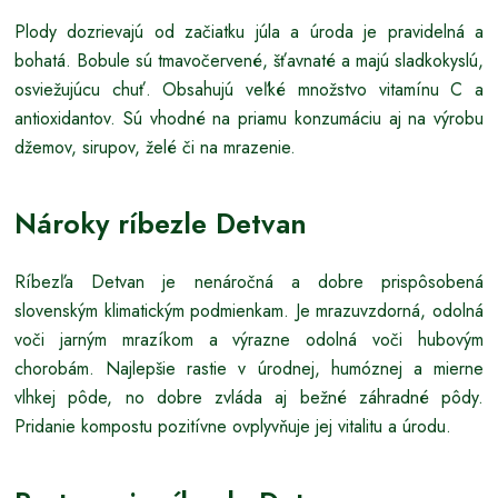
Plody dozrievajú od začiatku júla a úroda je pravidelná a
bohatá. Bobule sú tmavočervené, šťavnaté a majú sladkokyslú,
osviežujúcu chuť. Obsahujú veľké množstvo vitamínu C a
antioxidantov. Sú vhodné na priamu konzumáciu aj na výrobu
džemov, sirupov, želé či na mrazenie.
Nároky ríbezle Detvan
Ríbezľa Detvan je nenáročná a dobre prispôsobená
slovenským klimatickým podmienkam. Je mrazuvzdorná, odolná
voči jarným mrazíkom a výrazne odolná voči hubovým
chorobám. Najlepšie rastie v úrodnej, humóznej a mierne
vlhkej pôde, no dobre zvláda aj bežné záhradné pôdy.
Pridanie kompostu pozitívne ovplyvňuje jej vitalitu a úrodu.