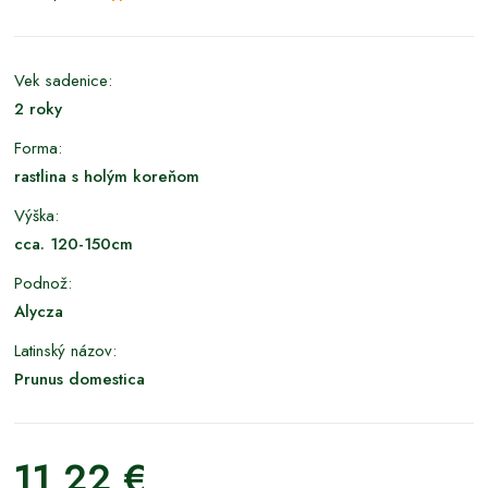
Vek sadenice:
2 roky
Forma:
rastlina s holým koreňom
Výška:
cca. 120-150cm
Podnož:
Alycza
Latinský názov:
Prunus domestica
11,22 €