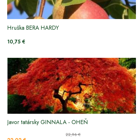
Hruška BERA HARDY
10,75 €
Javor tatársky GINNALA - OHEŇ
22,96 €