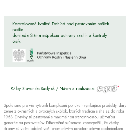
Kontrolovaná kvalita! Dohľad nad pestovaním našich
rastlín
dohliada Štátna inšpekcia ochrany rastlín a kontroly
osív.
© by SlovenskeSady.sk / Návrh a realizácia:
Spolu sme pre vás vytvorili komplexnú ponuku - vynikajúce produkty, dary
zeme z okrasných a ovocných škôlok, ktorých tradícia siaha až do roku
1953. Dreviny sú pestované s maximálnou starostlivosťou už treťou
generáciou pestovateľov. Dlhoročné skúsenosti zabezpečili, že všetky
stromy sú veľmi odolné voči premenlivým poveternostným podmienkam