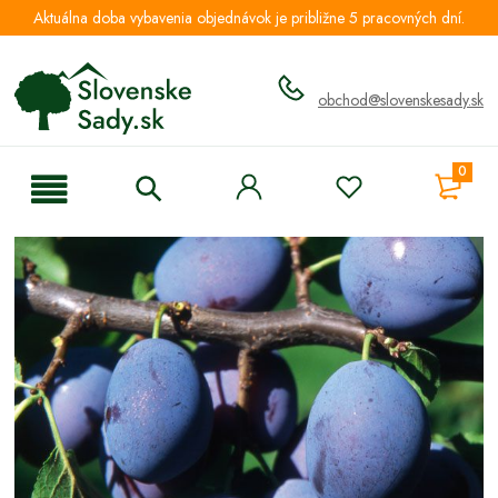
Aktuálna doba vybavenia objednávok je približne 5 pracovných dní.
obchod@slovenskesady.sk
0