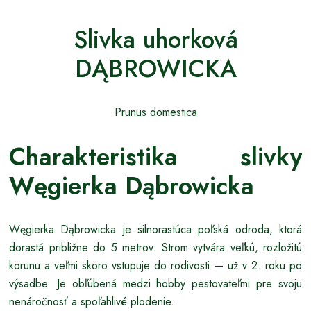
Slivka uhorková
DĄBROWICKA
Prunus domestica
Charakteristika slivky
Węgierka Dąbrowicka
Węgierka Dąbrowicka je silnorastúca poľská odroda, ktorá
dorastá približne do 5 metrov. Strom vytvára veľkú, rozložitú
korunu a veľmi skoro vstupuje do rodivosti — už v 2. roku po
výsadbe. Je obľúbená medzi hobby pestovateľmi pre svoju
nenáročnosť a spoľahlivé plodenie.