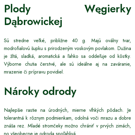
Plody Węgierky
Dąbrowickej
Sú stredne veľké, približne 40 g. Majú oválny tvar,
modrofialovú šupku s prirodzeným voskovým povlakom. Dužina
je žltá, sladká, aromatická a ľahko sa oddeľuje od kôstky.
Výborne chutia čerstvé, ale sú ideálne aj na zaváranie,
mrazenie či prípravu povidiel.
Nároky odrody
Najlepšie rastie na úrodných, mierne vlhkých pôdach. Je
tolerantná k rôznym podmienkam, odolná voči mrazu a dobre
znáša rez. Mladé stromčeky možno chrániť v prvých zimách,
no všeobecne je odroda spoľahlivá.