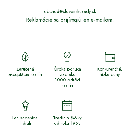
obchod@slovenskesady.sk
Reklamácie sa prijímajú len e-mailom.
Zaručená
Široká ponuka
Konkurenčné,
akceptácia rastlín
viac ako
nízke ceny
1000 odrôd
rastlín
Len sadenice
Tradícia škôlky
1 druh
od roku 1953