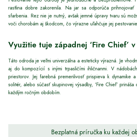
rastlina dobre zakorenila. Na jar sa odporúča prihnojovať 
sfarbenia. Rez nie je nutný, avšak jemné úpravy tvaru sú mo
voči chorobám aj škodcom, čo výrazne uľahčuje jej pestovani
Využitie tuje západnej ‘Fire Chief’ 
Táto odroda je veľmi univerzálna a esteticky výrazná. Je vhod
aj do kompozícií s inými trpasličími ihličnanmi. V nádobá
priestorov. Jej farebná premenlivosť prispieva k dynamike 
solitér, alebo súčasť skupinovej výsadby, ‘Fire Chief’ prináš
každým ročným obdobím.
Bezplatná príručka ku každej o