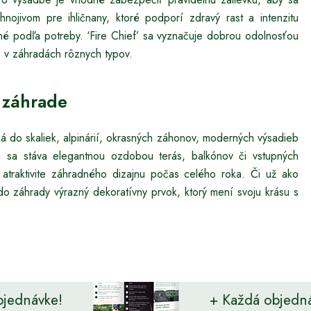
hnojivom pre ihličnany, ktoré podporí zdravý rast a intenzitu
žné podľa potreby. ‘Fire Chief’ sa vyznačuje dobrou odolnosťou
e v záhradách rôznych typov.
v záhrade
ná do skaliek, alpinárií, okrasných záhonov, moderných výsadieb
ch sa stáva elegantnou ozdobou terás, balkónov či vstupných
a atraktivite záhradného dizajnu počas celého roka. Či už ako
a do záhrady výrazný dekoratívny prvok, ktorý mení svoju krásu s
bjednávke!
+ Každá objedn