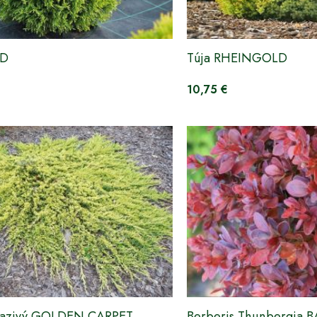
ID
Túja RHEINGOLD
10,75 €
plazivý GOLDEN CARPET
Berberis Thunbergia 