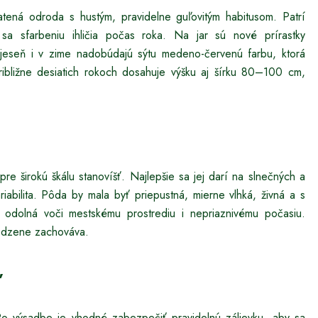
atená odroda s hustým, pravidelne guľovitým habitusom. Patrí
 sa sfarbeniu ihličia počas roka. Na jar sú nové prírastky
a jeseň i v zime nadobúdajú sýtu medeno-červenú farbu, ktorá
približne desiatich rokoch dosahuje výšku aj šírku 80–100 cm,
re širokú škálu stanovíšť. Najlepšie sa jej darí na slnečných a
riabilita. Pôda by mala byť priepustná, mierne vlhká, živná a s
 odolná voči mestskému prostrediu i nepriaznivému počasiu.
rodzene zachováva.
’
o výsadbe je vhodné zabezpečiť pravidelnú zálievku, aby sa