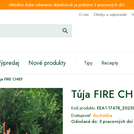
Aktuálna doba vybavenia objednávok je približne 5 pracovných dní.
O nás
Otázky a odpovede
V
ýpredaj
Nové produkty
Tipy
Recepty
ja FIRE CHIEF
Túja FIRE CH
Kód produktu:
EEA1-1747B_2025
Dostupnosť:
dochádza
Odoslané do:
5 pracovných dní