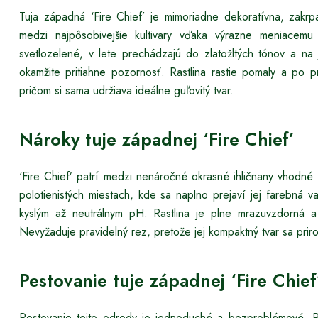
Tuja západná ‘Fire Chief’ je mimoriadne dekoratívna, zakrp
medzi najpôsobivejšie kultivary vďaka výrazne meniacemu
svetlozelené, v lete prechádzajú do zlatožltých tónov a n
okamžite pritiahne pozornosť. Rastlina rastie pomaly a po 
pričom si sama udržiava ideálne guľovitý tvar.
Nároky tuje západnej ‘Fire Chief’
‘Fire Chief’ patrí medzi nenáročné okrasné ihličnany vhodné p
polotienistých miestach, kde sa naplno prejaví jej farebná va
kyslým až neutrálnym pH. Rastlina je plne mrazuvzdorná a
Nevyžaduje pravidelný rez, pretože jej kompaktný tvar sa pri
Pestovanie tuje západnej ‘Fire Chief
Pestovanie tejto odrody je jednoduché a bezproblémové. P