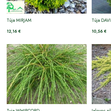
Túja MIRJAM
Túja DAV
12,16 €
10,56 €
Tuja WHIPCORD
Jalovec 