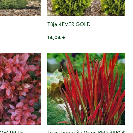
Túja 4EVER GOLD
14,04 €
BAGATELLE
Tráva Imperáta Valec RED BARON