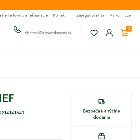
rátenie tovaru a reklamácie
Kontakt
Zaregistrovať sa
Vytvoriť účet
0
obchod@slovenskesady.sk
IEF
Bezpečné a rýchle
0214141641
dodanie