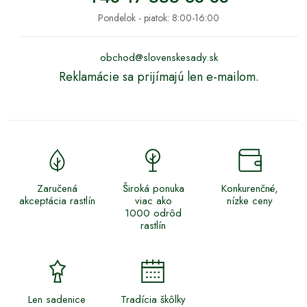
Pondelok - piatok: 8:00-16:00
obchod@slovenskesady.sk
Reklamácie sa prijímajú len e-mailom.
Zaručená
Široká ponuka
Konkurenčné,
akceptácia rastlín
viac ako
nízke ceny
1000 odrôd
rastlín
Len sadenice
Tradícia škôlky