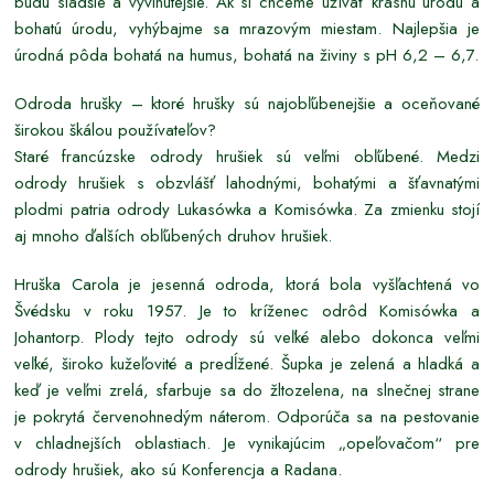
budú sladšie a vyvinutejšie. Ak si chceme užívať krásnu úrodu a
bohatú úrodu, vyhýbajme sa mrazovým miestam. Najlepšia je
úrodná pôda bohatá na humus, bohatá na živiny s pH 6,2 – 6,7.
Odroda hrušky – ktoré hrušky sú najobľúbenejšie a oceňované
širokou škálou používateľov?
Staré francúzske odrody hrušiek sú veľmi obľúbené. Medzi
odrody hrušiek s obzvlášť lahodnými, bohatými a šťavnatými
plodmi patria odrody Lukasówka a Komisówka. Za zmienku stojí
aj mnoho ďalších obľúbených druhov hrušiek.
Hruška Carola je jesenná odroda, ktorá bola vyšľachtená vo
Švédsku v roku 1957. Je to kríženec odrôd Komisówka a
Johantorp. Plody tejto odrody sú veľké alebo dokonca veľmi
veľké, široko kužeľovité a predĺžené. Šupka je zelená a hladká a
keď je veľmi zrelá, sfarbuje sa do žltozelena, na slnečnej strane
je pokrytá červenohnedým náterom. Odporúča sa na pestovanie
v chladnejších oblastiach. Je vynikajúcim „opeľovačom“ pre
odrody hrušiek, ako sú Konferencja a Radana.