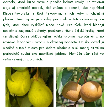
odroda, ktorá bujne rastie a prináša bohaté úrody. Za zmienku
stoja aj americké odrody, tiež známe a cenené, ako napríklad
Klapsa-Faworytka a Red Faworytka, s ich veľkými, chutnými
plodmi. Tento výber je ideálny pre znalcov tohto ovocia aj pre
tých, ktorí chcú vyskúšať niečo nové. Pre tých, ktorí hľadajú
novinky a zaujímavé odrody, ponúkame rôzne ázijské hrušky, ktoré
sa stávajú čoraz obľúbenejšími vďaka svojmu nezvyčajnému, no
rovnako lahodnému ovociu a okrasnej hodnote. Hrušky vyžadujú
slnečné a teplé miesto pre dobré plodenie a sú menej citlivé na
periodické suchá ako napríklad jablone. Nemôžu však rásť vo
veľmi veterných polohách.