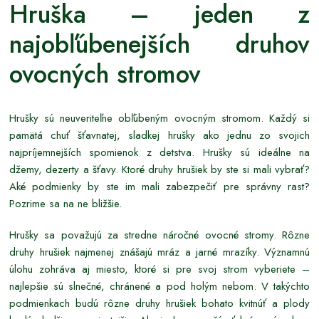
Hruška – jeden z
najobľúbenejších druhov
ovocných stromov
Hrušky sú neuveriteľne obľúbeným ovocným stromom. Každý si
pamätá chuť šťavnatej, sladkej hrušky ako jednu zo svojich
najpríjemnejších spomienok z detstva. Hrušky sú ideálne na
džemy, dezerty a šťavy. Ktoré druhy hrušiek by ste si mali vybrať?
Aké podmienky by ste im mali zabezpečiť pre správny rast?
Pozrime sa na ne bližšie.
Hrušky sa považujú za stredne náročné ovocné stromy. Rôzne
druhy hrušiek najmenej znášajú mráz a jarné mrazíky. Významnú
úlohu zohráva aj miesto, ktoré si pre svoj strom vyberiete –
najlepšie sú slnečné, chránené a pod holým nebom. V takýchto
podmienkach budú rôzne druhy hrušiek bohato kvitnúť a plody