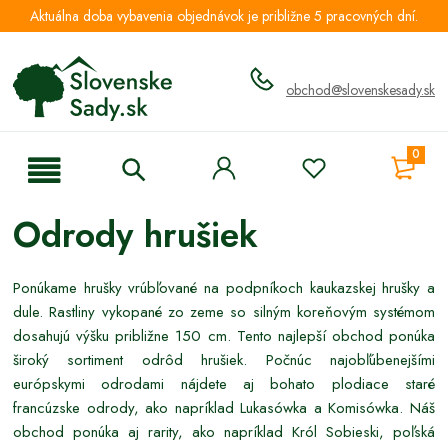
Aktuálna doba vybavenia objednávok je približne 5 pracovných dní.
obchod@slovenskesady.sk
0
Odrody hrušiek
Ponúkame hrušky vrúbľované na podpníkoch kaukazskej hrušky a
dule. Rastliny vykopané zo zeme so silným koreňovým systémom
dosahujú výšku približne 150 cm. Tento najlepší obchod ponúka
široký sortiment odrôd hrušiek. Počnúc najobľúbenejšími
európskymi odrodami nájdete aj bohato plodiace staré
francúzske odrody, ako napríklad Lukasówka a Komisówka. Náš
obchod ponúka aj rarity, ako napríklad Król Sobieski, poľská