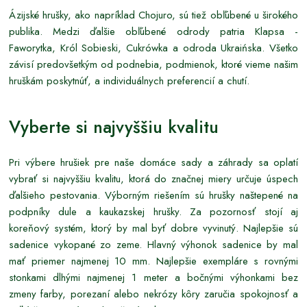
Ázijské hrušky, ako napríklad Chojuro, sú tiež obľúbené u širokého
publika. Medzi ďalšie obľúbené odrody patria Klapsa -
Faworytka, Król Sobieski, Cukrówka a odroda Ukraińska. Všetko
závisí predovšetkým od podnebia, podmienok, ktoré vieme našim
hruškám poskytnúť, a individuálnych preferencií a chutí.
Vyberte si najvyššiu kvalitu
Pri výbere hrušiek pre naše domáce sady a záhrady sa oplatí
vybrať si najvyššiu kvalitu, ktorá do značnej miery určuje úspech
ďalšieho pestovania. Výborným riešením sú hrušky naštepené na
podpníky dule a kaukazskej hrušky. Za pozornosť stojí aj
koreňový systém, ktorý by mal byť dobre vyvinutý. Najlepšie sú
sadenice vykopané zo zeme. Hlavný výhonok sadenice by mal
mať priemer najmenej 10 mm. Najlepšie exempláre s rovnými
stonkami dlhými najmenej 1 meter a bočnými výhonkami bez
zmeny farby, porezaní alebo nekrózy kôry zaručia spokojnosť a