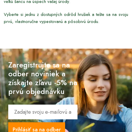
veľkú šancu na úspech vašej úrody.
Vyberte si jednu z dostupných odrôd hrušiek a tešte sa na svoju
prvú, vlastnoručne vypestovanú a pôsobivú úrodu.
Zaregistrujte sa na
odber noviniek a
získajte zľavu -5% na
prvú objednávku
Prihlásiť sa na odber