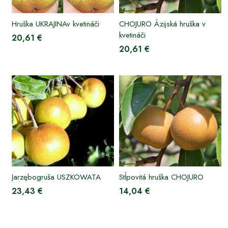
Hruška UKRAJINAv kvetináči
CHOJURO Ázijská hruška v
kvetináči
20,61 €
20,61 €
Jarzębogruša USZKOWATA
Stĺpovitá hruška CHOJURO
23,43 €
14,04 €