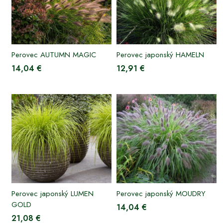
Perovec AUTUMN MAGIC
Perovec japonský HAMELN
14,04 €
12,91 €
Perovec japonský LUMEN
Perovec japonský MOUDRY
GOLD
14,04 €
21,08 €