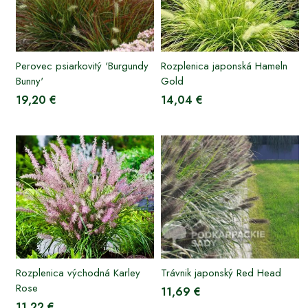
Perovec psiarkovitý 'Burgundy
Rozplenica japonská Hameln
Bunny'
Gold
19,20 €
14,04 €
Rozplenica východná Karley
Trávnik japonský Red Head
Rose
11,69 €
11,22 €