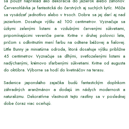
sa použiť napríklad ako dekorácia do jazierok alebo záhonov.
Červenohlávka je fantastická do čerstvých aj suchých kytíc. Môže
sa vysádzať jednotlivo alebo v trsoch. Dobre sa jej darí aj nad
jazierkom. Dosahuje výšku až 100 centimetrov. Vyznačuje sa
úzkymi zelenými listami a vzdušnými červenými súkvetiami,
pripomínajúcimi veveričie perie. Kvitne v druhej polovici leta,
pričom s odkvitnutím mení farbu na odtiene béžovej a fialovej.
Little Bunny je miniatúrna odroda, ktorá dosahuje výšku približne
45 centimetrov. Vyznačuje sa dlhými, svetlozelenými listami a
nadýchanými, krémovo sfarbenými súkvetiami. Kvitne od augusta
do októbra. Výborne sa hodí do kvetináčov na terasu.
Sadenice japonského zajačika budú fantastickým doplnkom
záhradných aranžmánov a dodajú im nádych modernosti a
naturalizmu. Dekoratívne vlastnosti tejto rastliny sa v poslednej
dobe čoraz viac oceňujú.