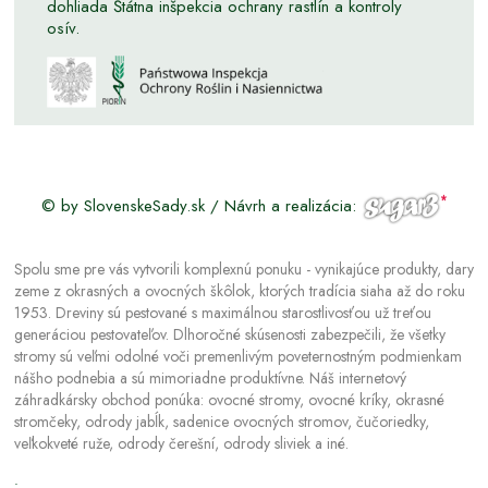
dohliada Štátna inšpekcia ochrany rastlín a kontroly
osív.
© by SlovenskeSady.sk / Návrh a realizácia:
Spolu sme pre vás vytvorili komplexnú ponuku - vynikajúce produkty, dary
zeme z okrasných a ovocných škôlok, ktorých tradícia siaha až do roku
1953. Dreviny sú pestované s maximálnou starostlivosťou už treťou
generáciou pestovateľov. Dlhoročné skúsenosti zabezpečili, že všetky
stromy sú veľmi odolné voči premenlivým poveternostným podmienkam
nášho podnebia a sú mimoriadne produktívne. Náš internetový
záhradkársky obchod ponúka: ovocné stromy, ovocné kríky, okrasné
stromčeky, odrody jabĺk, sadenice ovocných stromov, čučoriedky,
veľkokveté ruže, odrody čerešní, odrody sliviek a iné.
.