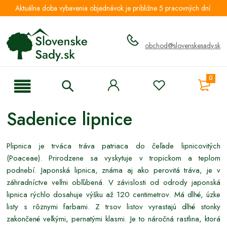
Aktuálna doba vybavenia objednávok je približne 5 pracovných dní.
obchod@slovenskesady.sk
0
Sadenice lipnice
Plipnica je trváca tráva patriaca do čeľade lipnicovitých
(Poaceae). Prirodzene sa vyskytuje v tropickom a teplom
podnebí. Japonská lipnica, známa aj ako perovitá tráva, je v
záhradníctve veľmi obľúbená. V závislosti od odrody japonská
lipnica rýchlo dosahuje výšku až 120 centimetrov. Má dlhé, úzke
listy s rôznymi farbami. Z trsov listov vyrastajú dlhé stonky
zakončené veľkými, pernatými klasmi. Je to náročná rastlina, ktorá