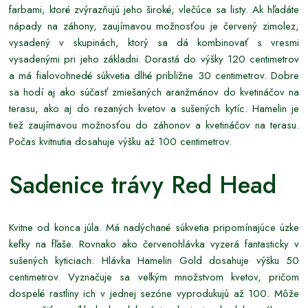
farbami, ktoré zvýrazňujú jeho široké, vlečúce sa listy. Ak hľadáte
nápady na záhony, zaujímavou možnosťou je červený zimolez,
vysadený v skupinách, ktorý sa dá kombinovať s vresmi
vysadenými pri jeho základni. Dorastá do výšky 120 centimetrov
a má fialovohnedé súkvetia dlhé približne 30 centimetrov. Dobre
sa hodí aj ako súčasť zmiešaných aranžmánov do kvetináčov na
terasu, ako aj do rezaných kvetov a sušených kytíc. Hamelin je
tiež zaujímavou možnosťou do záhonov a kvetináčov na terasu.
Počas kvitnutia dosahuje výšku až 100 centimetrov.
Sadenice trávy Red Head
Kvitne od konca júla. Má nadýchané súkvetia pripomínajúce úzke
kefky na fľaše. Rovnako ako červenohlávka vyzerá fantasticky v
sušených kyticiach. Hlávka Hamelin Gold dosahuje výšku 50
centimetrov. Vyznačuje sa veľkým množstvom kvetov, pričom
dospelé rastliny ich v jednej sezóne vyprodukujú až 100. Môže