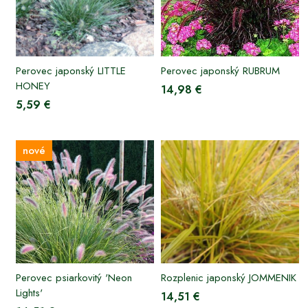
Perovec japonský LITTLE
Perovec japonský RUBRUM
HONEY
14,98 €
5,59 €
nové
Perovec psiarkovitý 'Neon
Rozplenic japonský JOMMENIK
Lights'
14,51 €