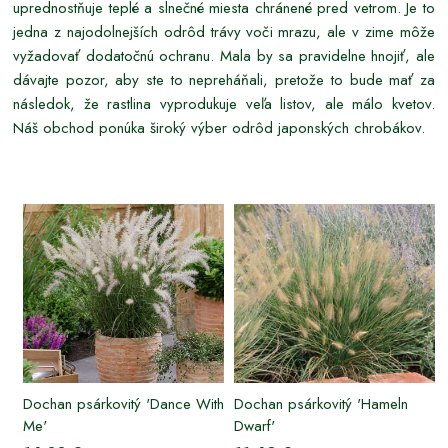
uprednostňuje teplé a slnečné miesta chránené pred vetrom. Je to
jedna z najodolnejších odrôd trávy voči mrazu, ale v zime môže
vyžadovať dodatočnú ochranu. Mala by sa pravidelne hnojiť, ale
dávajte pozor, aby ste to nepreháňali, pretože to bude mať za
následok, že rastlina vyprodukuje veľa listov, ale málo kvetov.
Náš obchod ponúka široký výber odrôd japonských chrobákov.
Dochan psárkovitý 'Dance With
Dochan psárkovitý 'Hameln
Me'
Dwarf'