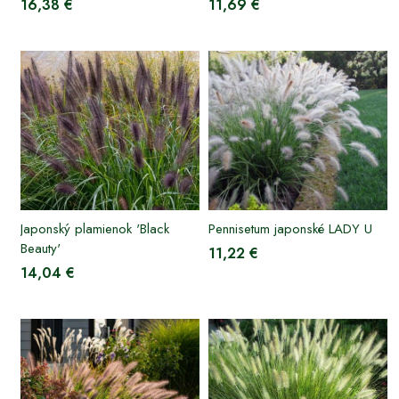
16,38 €
11,69 €
Japonský plamienok 'Black
Pennisetum japonské LADY U
Beauty'
11,22 €
14,04 €