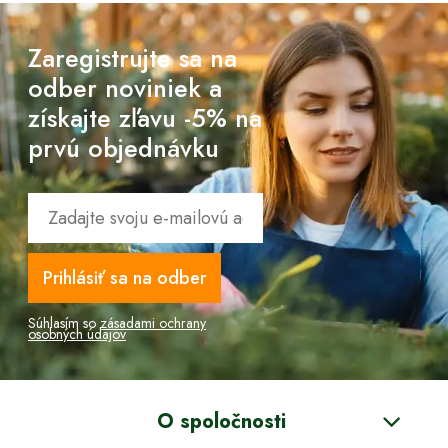
Zaregistrujte sa na
odber noviniek a
získajte zľavu -5% na
prvú objednávku
Prihlásiť sa na odber
Súhlasím so
zásadami ochrany
osobných údajov
O spoločnosti