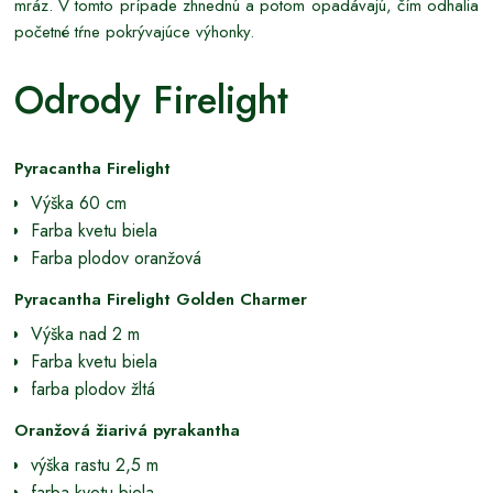
mráz. V tomto prípade zhnednú a potom opadávajú, čím odhalia
početné tŕne pokrývajúce výhonky.
Odrody Firelight
Pyracantha Firelight
Výška 60 cm
Farba kvetu biela
Farba plodov oranžová
Pyracantha Firelight Golden Charmer
Výška nad 2 m
Farba kvetu biela
farba plodov žltá
Oranžová žiarivá pyrakantha
výška rastu 2,5 m
farba kvetu biela