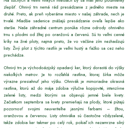
Na suchých a veľmi vlhkých miestach by sa mali jeho podmienky
zlepšiť. Ohnivý trn nemá rád presádzanie z jedného miesta na
druhé. Preto, ak preň vyberáme miesto v našej záhrade, nech je
trvalé. Mladšie sadenice znášajú presádzanie oveľa lepšie ako
staršie. Naše záhradné centrum ponúka rôzne odrody ohnivého
trnu s plodmi od žltej po oranžovú a červenú. Sú to veľmi cenné
kríky na živé ploty, najmä preto, že vo väčšine zím nezhadzujú
listy. Živý plot z týchto rastlín je veľmi hustý a ťažko sa cez neho
prechádza.
Ohnivý trn je východoázijský opadavý ker, ktorý dorastá do výšky
niekoľkých metrov. Je to rozľahlá rastlina, ktorej šírka môže
výrazne presiahnuť jeho výšku. Ohnivák je mimoriadne okrasná
rastlina, ktorú až do mája zdobia výlučne kopijovité, intenzívne
zelené listy, medzi ktorými sa objavujú jemné biele kvety.
Začiatkom septembra sa kvety premieňajú na plody, ktoré pútajú
pozornosť svojimi neuveriteľne jasnými farbami – žltou,
oranžovou a červenou. Listy ohniváka sú čiastočne vždyzelené,
takže zdobia ker takmer po celý rok, pokiaľ ich nezamrzne silný