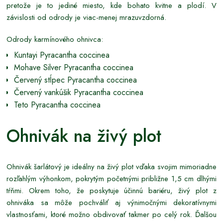
pretože je to jediné miesto, kde bohato kvitne a plodí. V
závislosti od odrody je viac-menej mrazuvzdorná.
Odrody karmínového ohnivca:
Kuntayi Pyracantha coccinea
Mohave Silver Pyracantha coccinea
Červený stĺpec Pyracantha coccinea
Červený vankúšik Pyracantha coccinea
Teto Pyracantha coccinea
Ohnivák na živý plot
Ohnivák šarlátový je ideálny na živý plot vďaka svojim mimoriadne
rozľahlým výhonkom, pokrytým početnými približne 1,5 cm dlhými
tŕňmi. Okrem toho, že poskytuje účinnú bariéru, živý plot z
ohniváka sa môže pochváliť aj výnimočnými dekoratívnymi
vlastnosťami, ktoré možno obdivovať takmer po celý rok. Ďalšou