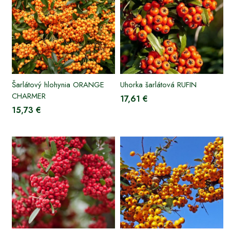
Šarlátový hlohynia ORANGE
Uhorka šarlátová RUFIN
CHARMER
17,61 €
15,73 €