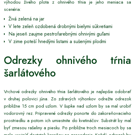
výhodou živého plota z ohnivého tŕnia je jeho meniaca sa
scenéria:
Živá zelená na jar
V lete zeleň ozdobená drobnými bielymi súkvetiami
Na jeseň zaujme pestrofarebnými ohnivými guľami
V zime poteší hnedými listami a sušenými plodmi
Odrezky ohnivého tŕnia
šarlátového
Vrchové odrezky ohnivého tŕnia šarlátového je najlepšie odobrať
v druhej polovici júna. Zo zdravých výhonkov odrežte odrezok
približne 15 cm pod uzlom. V šupke nad uzlom by sa mal urobiť
vodorovný rez. Pripravené odrezky ponorte do zakoreňovacieho
prostriedku a potom ich umiestnite do kvetináčov. Substrát by mal
byť zmesou rašeliny a piesku. Po približne troch mesiacoch by sa
malo vyvinúť dostatok koreňov na presadenie. Každý odrezok by