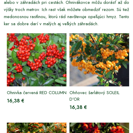
alebo v záhradách pri cestách. Ohnivákovce môžu dorásť až do
výšky troch metrov. Ich rast však môžete obmedziť rezom. Sú tiež
medonosnou rastlinou, ktorú rád navštevuje opeľujúci hmyz. Tento
ker sa dobre darí v malých aj veľkých záhradách.
Ohnivka červená RED COLUMN
Ohňovec šarlátový SOLEIL
D'OR
16,38 €
16,38 €