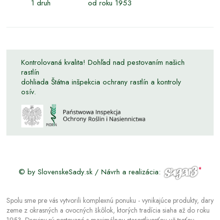
1 druh
od roku 1953
Kontrolovaná kvalita! Dohľad nad pestovaním našich
rastlín
dohliada Štátna inšpekcia ochrany rastlín a kontroly
osív.
© by SlovenskeSady.sk / Návrh a realizácia:
Spolu sme pre vás vytvorili komplexnú ponuku - vynikajúce produkty, dary
zeme z okrasných a ovocných škôlok, ktorých tradícia siaha až do roku
1953. Dreviny sú pestované s maximálnou starostlivosťou už treťou