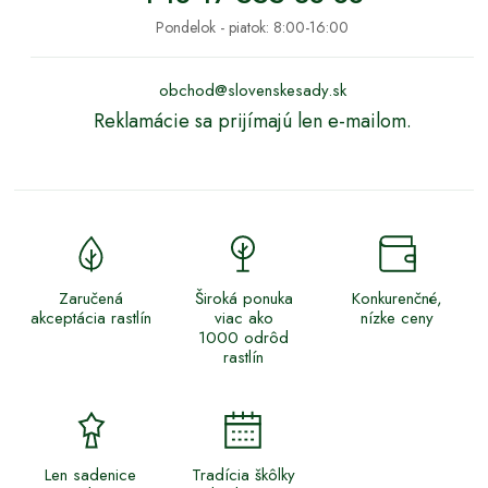
Pondelok - piatok: 8:00-16:00
obchod@slovenskesady.sk
Reklamácie sa prijímajú len e-mailom.
Zaručená
Široká ponuka
Konkurenčné,
akceptácia rastlín
viac ako
nízke ceny
1000 odrôd
rastlín
Len sadenice
Tradícia škôlky