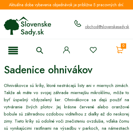
Aktuálna doba vybavenia objednávok je približne 5 pracovných dní.
obchod@slovenskesady.sk
0
Sadenice ohnivákov
Ohnivákovce sú kríky, ktoré nestrácajú listy ani v miernych zimách.
Takže ak máte vo svojej záhrade miernejšiu mikroklímu, môže to
byť úspešný vždyzelený ker. Ohnivákovce sa dajú použiť na
vytváranie živých plotov. Jej krásne červené alebo oranžové
bobule sú záhradnou ozdobou viditeľnou z diaľky až do neskorej
zimy. Tieto kríky sú odolné voči znečisteniu ovzdušia, vďaka čomu
sú vynikajúcimi rastlinami na výsadbu v parkoch, na námestiach