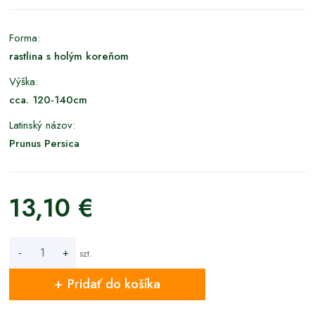
Forma:
rastlina s holým koreňom
Výška:
cca. 120-140cm
Latinský názov:
Prunus Persica
13,10 €
-
+
szt.
Pridať do košíka