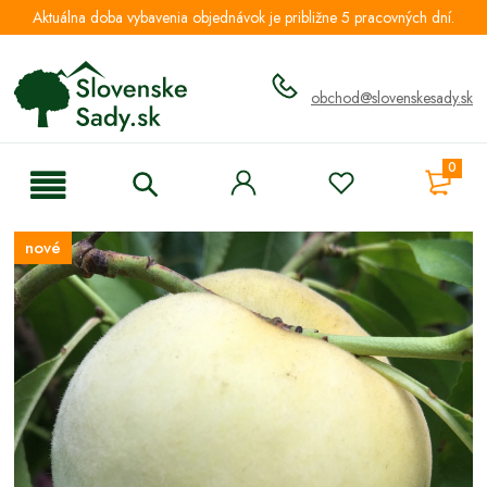
Aktuálna doba vybavenia objednávok je približne 5 pracovných dní.
obchod@slovenskesady.sk
0
nové