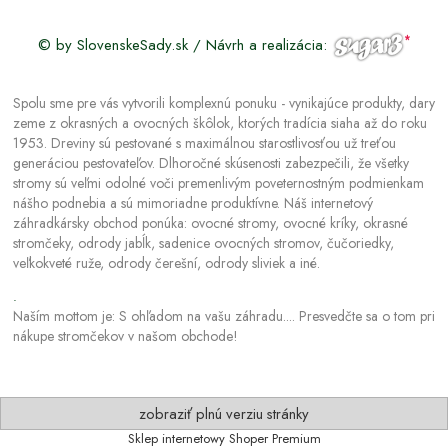
© by SlovenskeSady.sk / Návrh a realizácia:
Spolu sme pre vás vytvorili komplexnú ponuku - vynikajúce produkty, dary
zeme z okrasných a ovocných škôlok, ktorých tradícia siaha až do roku
1953. Dreviny sú pestované s maximálnou starostlivosťou už treťou
generáciou pestovateľov. Dlhoročné skúsenosti zabezpečili, že všetky
stromy sú veľmi odolné voči premenlivým poveternostným podmienkam
nášho podnebia a sú mimoriadne produktívne. Náš internetový
záhradkársky obchod ponúka: ovocné stromy, ovocné kríky, okrasné
stromčeky, odrody jabĺk, sadenice ovocných stromov, čučoriedky,
veľkokveté ruže, odrody čerešní, odrody sliviek a iné.
.
Naším mottom je: S ohľadom na vašu záhradu.... Presvedčte sa o tom pri
nákupe stromčekov v našom obchode!
zobraziť plnú verziu stránky
Sklep internetowy Shoper Premium