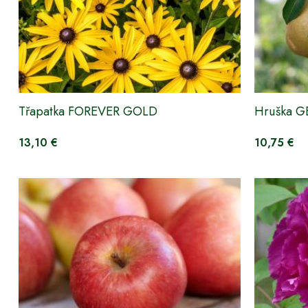
Třapatka FOREVER GOLD
Hruška 
13,10 €
10,75 €