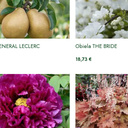
GENERAL LECLERC
Obiela THE BRIDE
18,73 €