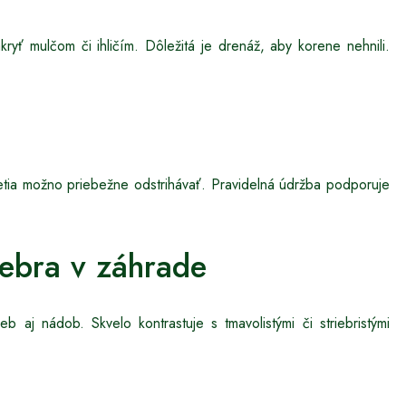
yť mulčom či ihličím. Dôležitá je drenáž, aby korene nehnili.
vetia možno priebežne odstrihávať. Pravidelná údržba podporuje
Zebra v záhrade
eb aj nádob. Skvelo kontrastuje s tmavolistými či striebristými