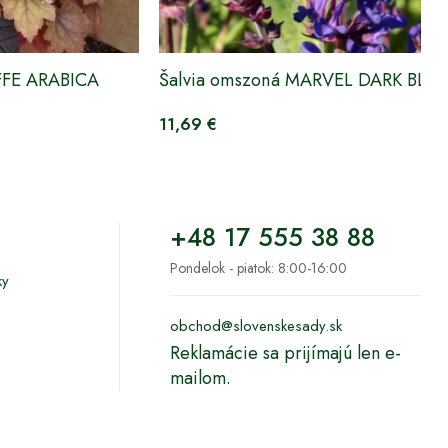
FE ARABICA
Šalvia omszoná MARVEL DARK BLUE
11,69 €
+48 17 555 38 88
Pondelok - piatok: 8:00-16:00
ky
obchod@slovenskesady.sk
Reklamácie sa prijímajú len e-
mailom.