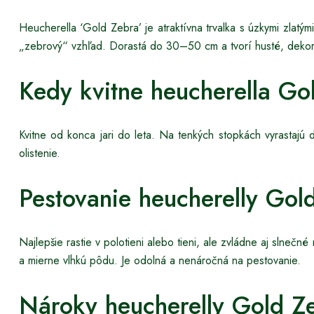
Heucherella ‘Gold Zebra’ je atraktívna trvalka s úzkymi zlatými
„zebrový“ vzhľad. Dorastá do 30–50 cm a tvorí husté, dekorat
Kedy kvitne heucherella Go
Kvitne od konca jari do leta. Na tenkých stopkách vyrastajú
olistenie.
Pestovanie heucherelly Gol
Najlepšie rastie v polotieni alebo tieni, ale zvládne aj slneč
a mierne vlhkú pôdu. Je odolná a nenáročná na pestovanie.
Nároky heucherelly Gold Z