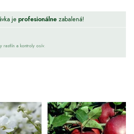
ávka je
profesionálne
zabalená!
rastlín a kontroly osív.