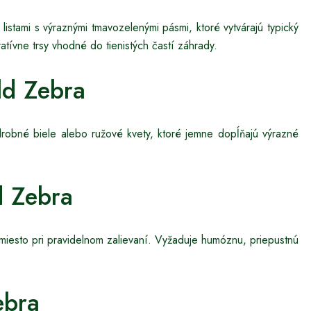
 listami s výraznými tmavozelenými pásmi, ktoré vytvárajú typický
ívne trsy vhodné do tienistých častí záhrady.
ld Zebra
 drobné biele alebo ružové kvety, ktoré jemne dopĺňajú výrazné
d Zebra
né miesto pri pravidelnom zalievaní. Vyžaduje humóznu, priepustnú
ebra