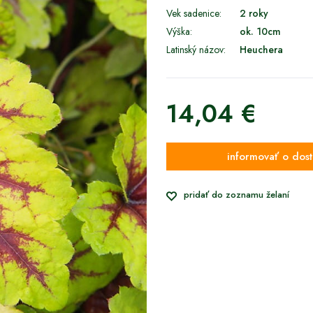
Vek sadenice:
2 roky
Výška:
ok. 10cm
Latinský názov:
Heuchera
14,04 €
informovať o dost
pridať do zoznamu želaní