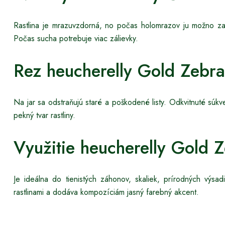
Rastlina je mrazuvzdorná, no počas holomrazov ju možno zakr
Počas sucha potrebuje viac zálievky.
Rez heucherelly Gold Zebra
Na jar sa odstraňujú staré a poškodené listy. Odkvitnuté súk
pekný tvar rastliny.
Využitie heucherelly Gold 
Je ideálna do tienistých záhonov, skaliek, prírodných výsadi
rastlinami a dodáva kompozíciám jasný farebný akcent.