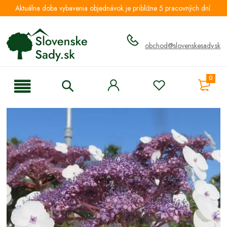
Aktuálna doba vybavenia objednávok je približne 5 pracovných dní.
obchod@slovenskesady.sk
0