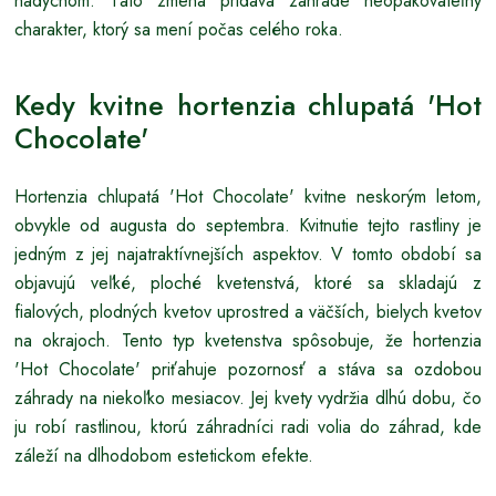
nádychom. Táto zmena pridáva záhrade neopakovateľný
charakter, ktorý sa mení počas celého roka.
Kedy kvitne hortenzia chlupatá 'Hot
Chocolate'
Hortenzia chlupatá 'Hot Chocolate' kvitne neskorým letom,
obvykle od augusta do septembra. Kvitnutie tejto rastliny je
jedným z jej najatraktívnejších aspektov. V tomto období sa
objavujú veľké, ploché kvetenstvá, ktoré sa skladajú z
fialových, plodných kvetov uprostred a väčších, bielych kvetov
na okrajoch. Tento typ kvetenstva spôsobuje, že hortenzia
'Hot Chocolate' priťahuje pozornosť a stáva sa ozdobou
záhrady na niekoľko mesiacov. Jej kvety vydržia dlhú dobu, čo
ju robí rastlinou, ktorú záhradníci radi volia do záhrad, kde
záleží na dlhodobom estetickom efekte.