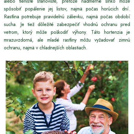
alebo tienisté stanovište, pretože nadmerné slnko môže
spôsobiť popálenie jej listov, najmä počas horúcich dní.
Rastlina potrebuje pravidelnú zálievku, najmä počas období
sucha. Je tiež dôležité zabezpečiť vhodnú ochranu pred
vetrom, ktorý môže poškodiť výhony. Táto hortenzia je
mrazuvzdorná, ale mladé rastliny môžu vyžadovať zimnú
ochranu, najmä v chladnejších oblastiach.