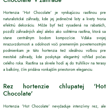
Hortenzia 'Hot Chocolate' je vynikajúcou rastlinou pre
naturalistické záhrady, kde jej jedinečné listy a kvety tvoria
efektnú dekoráciu. Môže byť tiež vysadená na rabatách,
pozdĺž záhradných alejí alebo ako solitérna rastlina, ktorá sa
stane centrálnym bodom kompozície. Vďaka svojej
mrazuvzdornosti a odolnosti voči premenným poveternostným
podmienkam je táto hortenzia tiež ideálnou voľbou pre
mestské záhrady, kde poskytuje elegantný vzhľad počas
celého roka. Rastlina sa skvele hodí aj do truhlíkov na terasy
a balkóny, čím pridáva vonkajším priestorom eleganciu.
Rez hortenzie chlupatej 'Hot
Chocolate'
Hortenzia 'Hot Chocolate' nevyžaduje intenzívny rez, ale