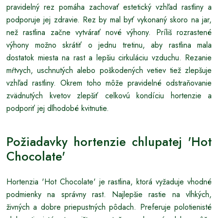
pravidelný rez pomáha zachovať estetický vzhľad rastliny a
podporuje jej zdravie. Rez by mal byť vykonaný skoro na jar,
než rastlina začne vytvárať nové výhony. Príliš rozrastené
výhony možno skrátiť o jednu tretinu, aby rastlina mala
dostatok miesta na rast a lepšiu cirkuláciu vzduchu. Rezanie
mŕtvych, uschnutých alebo poškodených vetiev tiež zlepšuje
vzhľad rastliny. Okrem toho môže pravidelné odstraňovanie
zvädnutých kvetov zlepšiť celkovú kondíciu hortenzie a
podporiť jej dlhodobé kvitnutie.
Požiadavky hortenzie chlupatej 'Hot
Chocolate'
Hortenzia 'Hot Chocolate' je rastlina, ktorá vyžaduje vhodné
podmienky na správny rast. Najlepšie rastie na vlhkých,
živných a dobre priepustných pôdach. Preferuje polotienisté