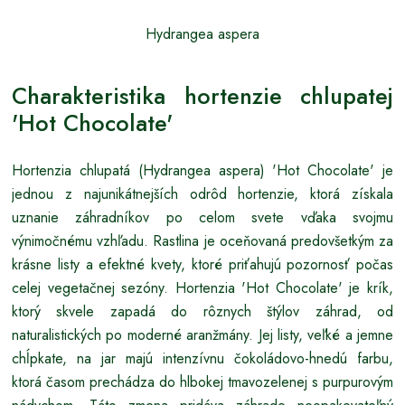
Hydrangea aspera
Charakteristika hortenzie chlupatej
'Hot Chocolate'
Hortenzia chlupatá (Hydrangea aspera) 'Hot Chocolate' je
jednou z najunikátnejších odrôd hortenzie, ktorá získala
uznanie záhradníkov po celom svete vďaka svojmu
výnimočnému vzhľadu. Rastlina je oceňovaná predovšetkým za
krásne listy a efektné kvety, ktoré priťahujú pozornosť počas
celej vegetačnej sezóny. Hortenzia 'Hot Chocolate' je krík,
ktorý skvele zapadá do rôznych štýlov záhrad, od
naturalistických po moderné aranžmány. Jej listy, veľké a jemne
chĺpkate, na jar majú intenzívnu čokoládovo-hnedú farbu,
ktorá časom prechádza do hlbokej tmavozelenej s purpurovým