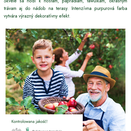
Skvele sa hodí k hostám, papradiam, tawuľkám, okrasným
trávam aj do nádob na terasy. Intenzívna purpurová farba
vytvára výrazný dekoratívny efekt.