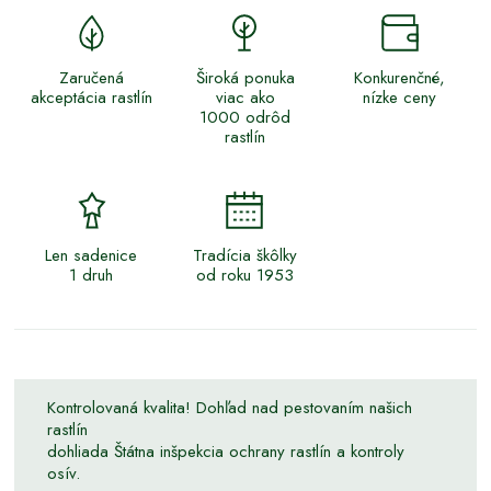
Zaručená
Široká ponuka
Konkurenčné,
akceptácia rastlín
viac ako
nízke ceny
1000 odrôd
rastlín
Len sadenice
Tradícia škôlky
1 druh
od roku 1953
Kontrolovaná kvalita! Dohľad nad pestovaním našich
rastlín
dohliada Štátna inšpekcia ochrany rastlín a kontroly
osív.