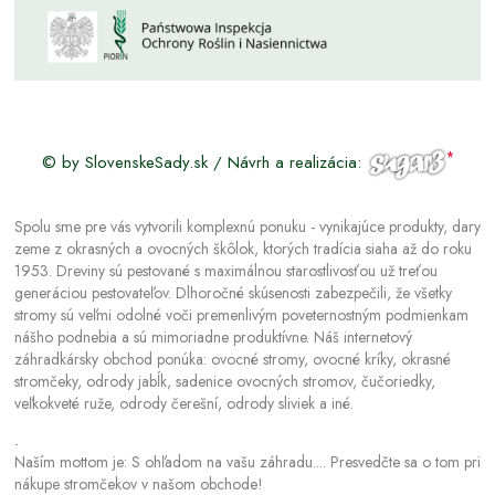
© by SlovenskeSady.sk / Návrh a realizácia:
Spolu sme pre vás vytvorili komplexnú ponuku - vynikajúce produkty, dary
zeme z okrasných a ovocných škôlok, ktorých tradícia siaha až do roku
1953. Dreviny sú pestované s maximálnou starostlivosťou už treťou
generáciou pestovateľov. Dlhoročné skúsenosti zabezpečili, že všetky
stromy sú veľmi odolné voči premenlivým poveternostným podmienkam
nášho podnebia a sú mimoriadne produktívne. Náš internetový
záhradkársky obchod ponúka: ovocné stromy, ovocné kríky, okrasné
stromčeky, odrody jabĺk, sadenice ovocných stromov, čučoriedky,
veľkokveté ruže, odrody čerešní, odrody sliviek a iné.
.
Naším mottom je: S ohľadom na vašu záhradu.... Presvedčte sa o tom pri
nákupe stromčekov v našom obchode!