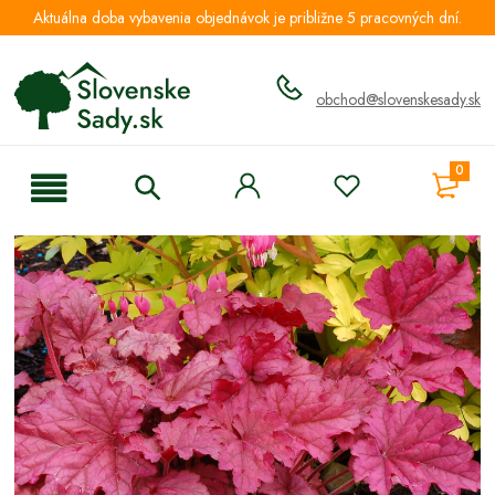
Aktuálna doba vybavenia objednávok je približne 5 pracovných dní.
obchod@slovenskesady.sk
0