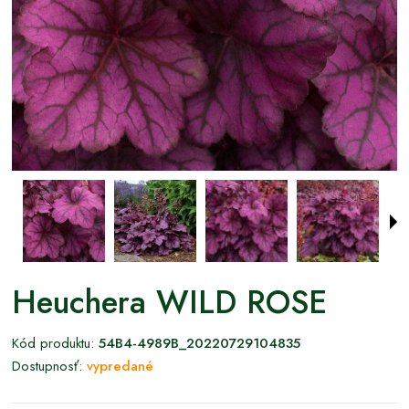
Heuchera WILD ROSE
Kód produktu:
54B4-4989B_20220729104835
Dostupnosť:
vypredané