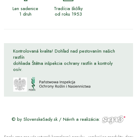
Len sadenice
Tradícia škôlky
1 druh
od roku 1953
Kontrolovaná kvalita! Dohľad nad pestovaním našich
rastlín
dohliada Štátna inšpekcia ochrany rastlín a kontroly
osív.
© by SlovenskeSady.sk / Návrh a realizácia:
Spolu sme pre vás vytvorili komplexnú ponuku - vynikajúce produkty, dary