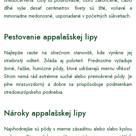
hnedočervena. Listy sú podlhovasté, ostro zakončené, často
dlhé vyše desať centimetrov. Kvety sú žlté, voňavé a
mimoriadne medonosné, usporiadané v početných súkvetiach.
Pestovanie appalašskej lipy
Najlepšie rastie na slnečnom stanovišti, kde vynikne jej
striebristý odtieň. Zvláda aj polotieň. Prednostne vyžaduje
živné, ťažšie, humózne pôdy, ktoré udržiavajú miernu vlhkosť.
Strom nemá rád extrémne suché alebo premokrené pôdy. Je
plne mrazuvzdorný a dobre sa prispôsobuje podmienkam
stredoeurópskeho podnebia.
Nároky appalašskej lipy
Najvhodnejšie sú pôdy s mierne zásaditou alebo slabo kyslou