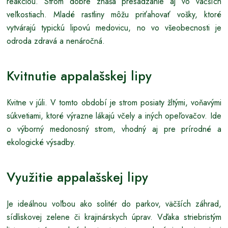
reakciou. Strom dobre znáša presádzanie aj vo väčších
veľkostiach. Mladé rastliny môžu priťahovať vošky, ktoré
vytvárajú typickú lipovú medovicu, no vo všeobecnosti je
odroda zdravá a nenáročná.
Kvitnutie appalašskej lipy
Kvitne v júli. V tomto období je strom posiaty žltými, voňavými
súkvetiami, ktoré výrazne lákajú včely a iných opeľovačov. Ide
o výborný medonosný strom, vhodný aj pre prírodné a
ekologické výsadby.
Využitie appalašskej lipy
Je ideálnou voľbou ako solitér do parkov, väčších záhrad,
sídliskovej zelene či krajinárskych úprav. Vďaka striebristým