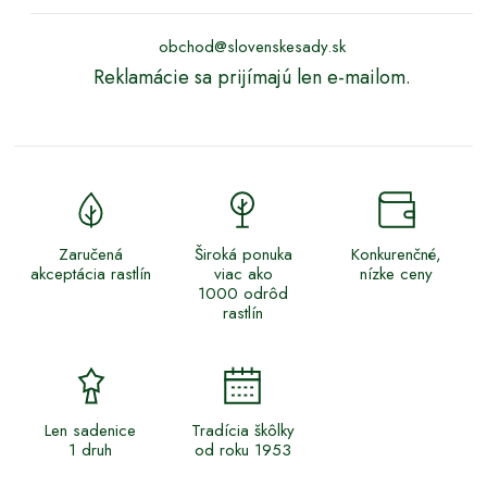
obchod@slovenskesady.sk
Reklamácie sa prijímajú len e-mailom.
Zaručená
Široká ponuka
Konkurenčné,
akceptácia rastlín
viac ako
nízke ceny
1000 odrôd
rastlín
Len sadenice
Tradícia škôlky
1 druh
od roku 1953