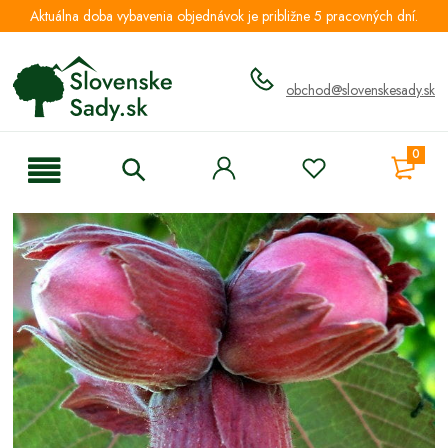
Aktuálna doba vybavenia objednávok je približne 5 pracovných dní.
obchod@slovenskesady.sk
0