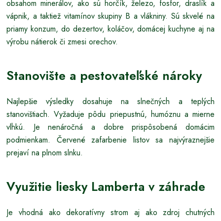
obsahom minerálov, ako sú horčík, železo, fosfor, draslík a
vápnik, a taktiež vitamínov skupiny B a vlákniny. Sú skvelé na
priamy konzum, do dezertov, koláčov, domácej kuchyne aj na
výrobu nátierok či zmesi orechov.
Stanovište a pestovateľské nároky
Najlepšie výsledky dosahuje na slnečných a teplých
stanovištiach. Vyžaduje pôdu priepustnú, humóznu a mierne
vlhkú. Je nenáročná a dobre prispôsobená domácim
podmienkam. Červené zafarbenie listov sa najvýraznejšie
prejaví na plnom slnku.
Využitie liesky Lamberta v záhrade
Je vhodná ako dekoratívny strom aj ako zdroj chutných