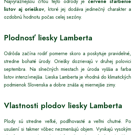
Najvýraznejšou črtou tejto odrody je
červené sfarbenie
listov aj orieškov
, ktoré jej dodáva jedinečný charakter a
ozdobnú hodnotu počas celej sezóny.
Plodnosť liesky Lamberta
Odrôda začína rodiť pomerne skoro a poskytuje pravidelné,
stredne bohaté úrody. Oriešky dozrievajú v druhej polovici
septembra. Na slnečných miestach je úroda vyššia a farba
listov intenzívnejšia. Lieska Lamberta je vhodná do klimatických
podmienok Slovenska a dobre znáša aj miernejšie zimy.
Vlastnosti plodov liesky Lamberta
Plody sú stredne veľké, podlhovasté a veľmi chutné. Po
usušení si takmer vôbec nezmenšujú objem. Vynikajú vysokým