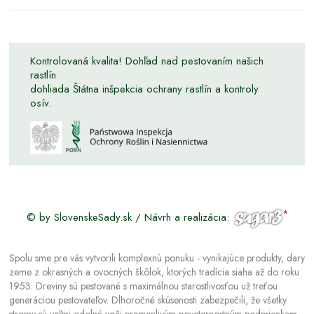
Kontrolovaná kvalita! Dohľad nad pestovaním našich
rastlín
dohliada Štátna inšpekcia ochrany rastlín a kontroly
osív.
© by SlovenskeSady.sk / Návrh a realizácia:
Spolu sme pre vás vytvorili komplexnú ponuku - vynikajúce produkty, dary
zeme z okrasných a ovocných škôlok, ktorých tradícia siaha až do roku
1953. Dreviny sú pestované s maximálnou starostlivosťou už treťou
generáciou pestovateľov. Dlhoročné skúsenosti zabezpečili, že všetky