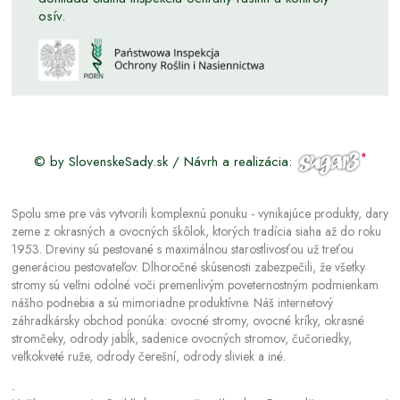
osív.
© by SlovenskeSady.sk / Návrh a realizácia:
Spolu sme pre vás vytvorili komplexnú ponuku - vynikajúce produkty, dary
zeme z okrasných a ovocných škôlok, ktorých tradícia siaha až do roku
1953. Dreviny sú pestované s maximálnou starostlivosťou už treťou
generáciou pestovateľov. Dlhoročné skúsenosti zabezpečili, že všetky
stromy sú veľmi odolné voči premenlivým poveternostným podmienkam
nášho podnebia a sú mimoriadne produktívne. Náš internetový
záhradkársky obchod ponúka: ovocné stromy, ovocné kríky, okrasné
stromčeky, odrody jabĺk, sadenice ovocných stromov, čučoriedky,
veľkokveté ruže, odrody čerešní, odrody sliviek a iné.
.