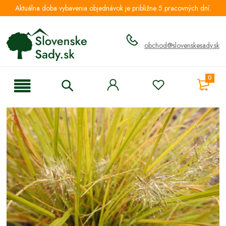
Aktuálna doba vybavenia objednávok je približne 5 pracovných dní.
obchod@slovenskesady.sk
0