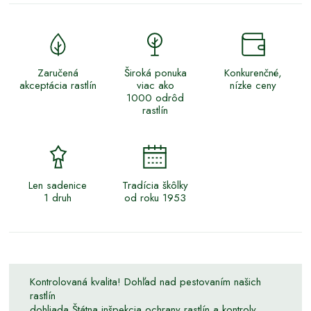
Zaručená
Široká ponuka
Konkurenčné,
akceptácia rastlín
viac ako
nízke ceny
1000 odrôd
rastlín
Len sadenice
Tradícia škôlky
1 druh
od roku 1953
Kontrolovaná kvalita! Dohľad nad pestovaním našich
rastlín
dohliada Štátna inšpekcia ochrany rastlín a kontroly