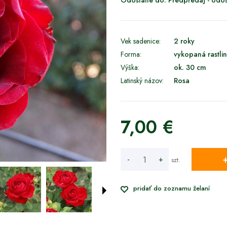
Odoslané do:
Predpredaj - odos
Vek sadenice:
2 roky
Forma:
vykopaná rastl
Výška:
ok. 30 cm
Latinský názov:
Rosa
7,00 €
-
+
szt.
pridať do zoznamu želaní