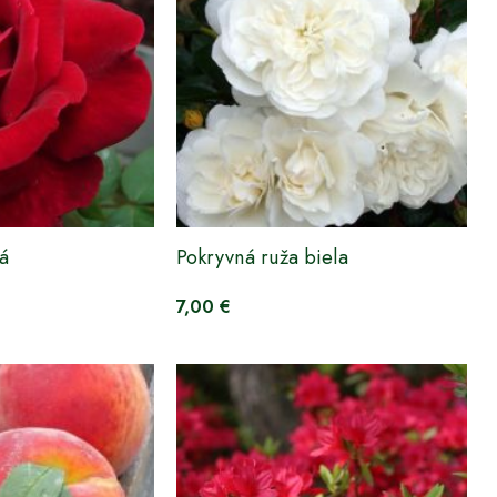
á
Pokryvná ruža biela
7,00 €