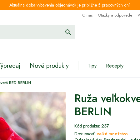
Aktuálna doba vybavenia objednávok je približne 5 pracovných dní.
O nás
Otázky a odpovede
V
ýpredaj
Nové produkty
Tipy
Recepty
kvetá RED BERLIN
Ruža veľkokv
BERLIN
Kód produktu:
237
Dostupnosť:
veľké množstvo