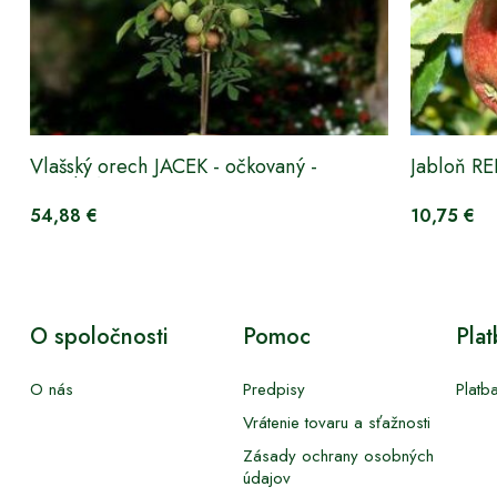
Vlašský orech JACEK - očkovaný -
Jabloň R
trpasličí
54,88 €
10,75 €
O spoločnosti
Pomoc
Pla
O nás
Predpisy
Platb
Vrátenie tovaru a sťažnosti
Zásady ochrany osobných
údajov