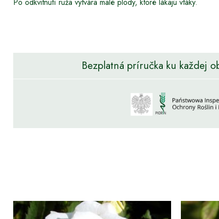
Po odkvitnutí ruža vytvára malé plody, ktoré lákajú vtáky.
Bezplatná príručka ku každej o