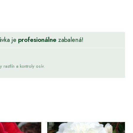
ávka je
profesionálne
zabalená!
rastlín a kontroly osív.