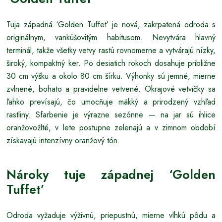
Tuja západná ‘Golden Tuffet’ je nová, zakrpatená odroda s
originálnym, vankúšovitým habitusom. Nevytvára hlavný
terminál, takže všetky vetvy rastú rovnomerne a vytvárajú nízky,
široký, kompaktný ker. Po desiatich rokoch dosahuje približne
30 cm výšku a okolo 80 cm šírku. Výhonky sú jemné, mierne
zvlnené, bohato a pravidelne vetvené. Okrajové vetvičky sa
ľahko prevísajú, čo umocňuje mäkký a prirodzený vzhľad
rastliny. Sfarbenie je výrazne sezónne — na jar sú ihlice
oranžovožlté, v lete postupne zelenajú a v zimnom období
získavajú intenzívny oranžový tón.
Nároky tuje západnej ‘Golden
Tuffet’
Odroda vyžaduje výživnú, priepustnú, mierne vlhkú pôdu a