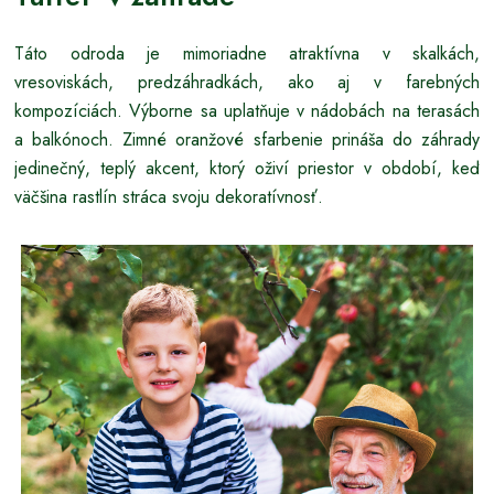
Táto odroda je mimoriadne atraktívna v skalkách,
vresoviskách, predzáhradkách, ako aj v farebných
kompozíciách. Výborne sa uplatňuje v nádobách na terasách
a balkónoch. Zimné oranžové sfarbenie prináša do záhrady
jedinečný, teplý akcent, ktorý oživí priestor v období, keď
väčšina rastlín stráca svoju dekoratívnosť.