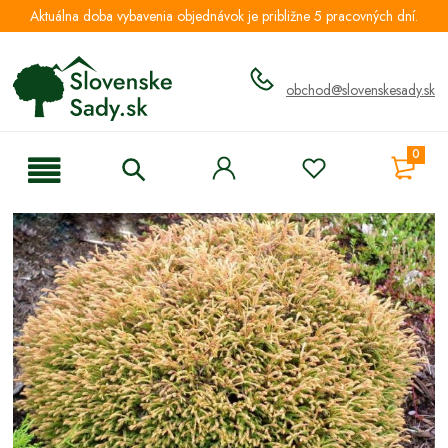
Aktuálna doba vybavenia objednávok je približne 5 pracovných dní.
obchod@slovenskesady.sk
0