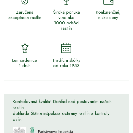
Zaručená
Široká ponuka
Konkurenčné,
akceptácia rastlín
viac ako
nízke ceny
1000 odrôd
rastlín
Len sadenice
Tradícia škôlky
1 druh
od roku 1953
Kontrolovaná kvalita! Dohľad nad pestovaním našich
rastlín
dohliada Štátna inšpekcia ochrany rastlín a kontroly
osív.