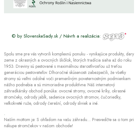
© by SlovenskeSady.sk / Návrh a realizácia:
Spolu sme pre vás vytvorili komplexnú ponuku - vynikajúce produkty, dary
zeme z okrasných a ovocných škôlok, ktorých tradícia siaha až do roku
1953. Dreviny sú pestované s maximálnou starostlivosťou už treťou
generáciou pestovateľov. Dlhoročné skúsenosti zabezpečili, že všetky
stromy sú veľmi odolné voči premenlivým poveternostným podmienkam
nášho podnebia a sú mimoriadne produktívne. Náš internetový
záhradkársky obchod ponúka: ovocné stromy, ovocné kríky, okrasné
stromčeky, odrody jabĺk, sadenice ovocných stromov, čučoriedky,
veľkokveté ruže, odrody čerešní, odrody sliviek a iné.
.
Naším mottom je: S ohľadom na vašu záhradu.... Presvedčte sa o tom pri
nákupe stromčekov v našom obchode!