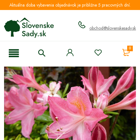
Aktuálna doba vybavenia objednávok je približne 5 pracovných dní.
obchod@slovenskesady.sk
0