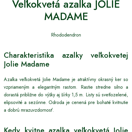
Veľkokvetá azalka JOLIE
MADAME
Rhododendron
Charakteristika azalky veľkokvetej
Jolie Madame
Azalka veľkokvetá Jolie Madame je atraktívny okrasný ker so
vzpriameným a elegantným rastom. Rastie stredne silno a
dorastá približne do výšky aj šírky 1,5 m. Listy sú svetlozelené,
elipsovité a sezónne. Odroda je cenená pre bohaté kvitnutie
a dobrú mrazuvzdornosť.
Kedy kvitne azalka veľkokvetá Jolie