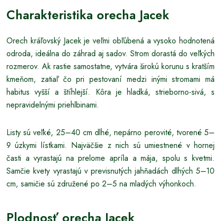
Charakteristika orecha Jacek
Orech kráľovský Jacek je veľmi obľúbená a vysoko hodnotená
odroda, ideálna do záhrad aj sadov. Strom dorastá do veľkých
rozmerov. Ak rastie samostatne, vytvára širokú korunu s kratším
kmeňom, zatiaľ čo pri pestovaní medzi inými stromami má
habitus vyšší a štíhlejší. Kôra je hladká, strieborno-sivá, s
nepravidelnými priehlbinami.
Listy sú veľké, 25–40 cm dlhé, nepárno perovité, tvorené 5–
9 úzkymi lístkami. Najväčšie z nich sú umiestnené v hornej
časti a vyrastajú na prelome apríla a mája, spolu s kvetmi.
Samčie kvety vyrastajú v previsnutých jahňadách dlhých 5–10
cm, samičie sú združené po 2–5 na mladých výhonkoch.
Plodnosť orecha Jacek