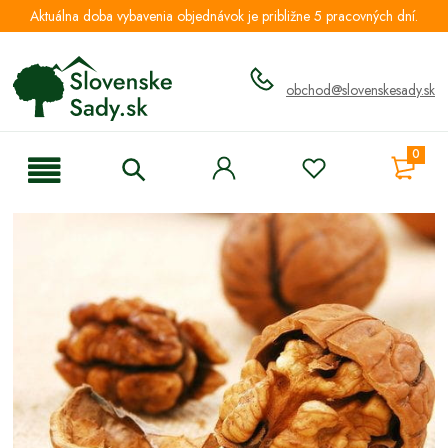
Aktuálna doba vybavenia objednávok je približne 5 pracovných dní.
obchod@slovenskesady.sk
0