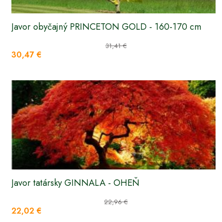
Javor obyčajný PRINCETON GOLD - 160-170 cm
31,41 €
30,47 €
Javor tatársky GINNALA - OHEŇ
22,96 €
22,02 €