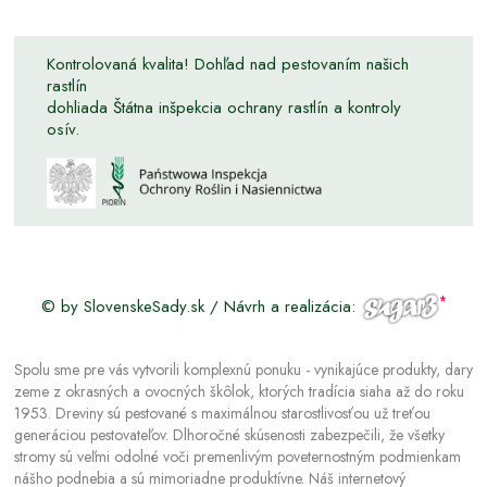
Kontrolovaná kvalita! Dohľad nad pestovaním našich
rastlín
dohliada Štátna inšpekcia ochrany rastlín a kontroly
osív.
© by SlovenskeSady.sk / Návrh a realizácia:
Spolu sme pre vás vytvorili komplexnú ponuku - vynikajúce produkty, dary
zeme z okrasných a ovocných škôlok, ktorých tradícia siaha až do roku
1953. Dreviny sú pestované s maximálnou starostlivosťou už treťou
generáciou pestovateľov. Dlhoročné skúsenosti zabezpečili, že všetky
stromy sú veľmi odolné voči premenlivým poveternostným podmienkam
nášho podnebia a sú mimoriadne produktívne. Náš internetový