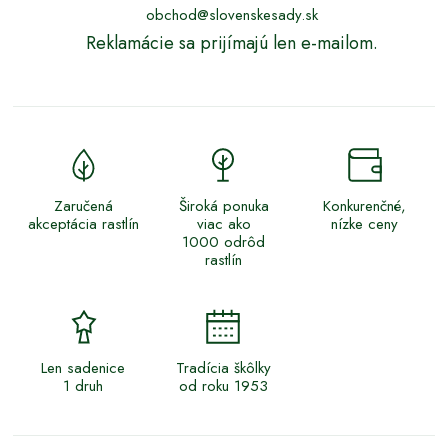
obchod@slovenskesady.sk
Reklamácie sa prijímajú len e-mailom.
Zaručená
Široká ponuka
Konkurenčné,
akceptácia rastlín
viac ako
nízke ceny
1000 odrôd
rastlín
Len sadenice
Tradícia škôlky
1 druh
od roku 1953