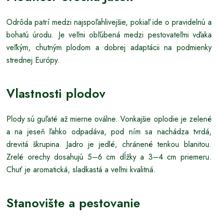
Odrôda patrí medzi najspoľahlivejšie, pokiaľ ide o pravidelnú a
bohatú úrodu. Je veľmi obľúbená medzi pestovateľmi vďaka
veľkým, chutným plodom a dobrej adaptácii na podmienky
strednej Európy.
Vlastnosti plodov
Plody sú guľaté až mierne oválne. Vonkajšie oplodie je zelené
a na jeseň ľahko odpadáva, pod ním sa nachádza tvrdá,
drevitá škrupina. Jadro je jedlé, chránené tenkou blanitou.
Zrelé orechy dosahujú 5–6 cm dĺžky a 3–4 cm priemeru.
Chuť je aromatická, sladkastá a veľmi kvalitná.
Stanovište a pestovanie