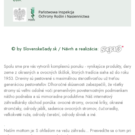
© by SlovenskeSady.sk / Návrh a realizácia:
Spolu sme pre vás vytvorili komplexnú ponuku - vynikajúce produkty, dary
zeme z okrasných a ovocných škôlok, ktorých tradícia siaha až do roku
1953. Dreviny sú pestované s maximálnou starostlivosťou už treťou
generáciou pestovateľov. Dlhoročné skúsenosti zabezpečili, že všetky
stromy sú veľmi odolné voči premenlivým poveternostným podmienkam
nášho podnebia a sú mimoriadne produktívne. Náš internetový
záhradkársky obchod ponúka: ovocné stromy, ovocné kríky, okrasné
stromčeky, odrody jabĺk, sadenice ovocných stromov, čučoriedky,
veľkokveté ruže, odrody čerešní, odrody sliviek a iné.
.
Naším mottom je: S ohľadom na vašu záhradu.... Presvedčte sa o tom pri