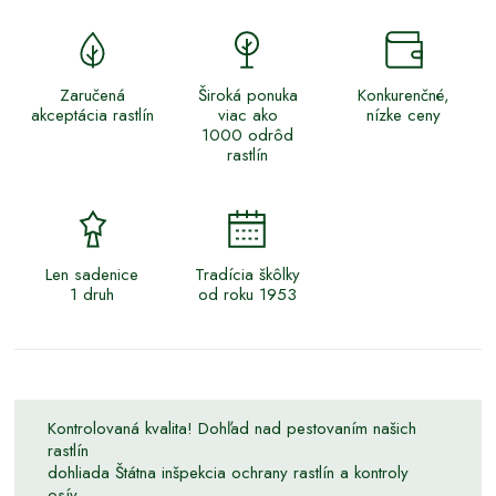
Zaručená
Široká ponuka
Konkurenčné,
akceptácia rastlín
viac ako
nízke ceny
1000 odrôd
rastlín
Len sadenice
Tradícia škôlky
1 druh
od roku 1953
Kontrolovaná kvalita! Dohľad nad pestovaním našich
rastlín
dohliada Štátna inšpekcia ochrany rastlín a kontroly
osív.