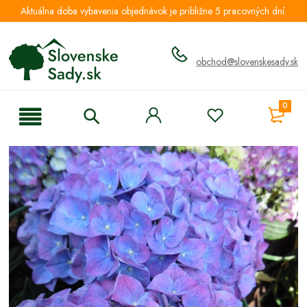
Aktuálna doba vybavenia objednávok je približne 5 pracovných dní.
obchod@slovenskesady.sk
0