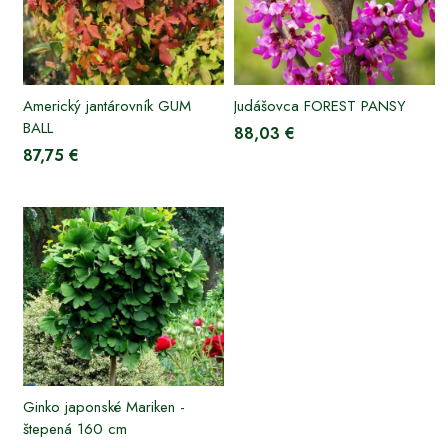
Americký jantárovník GUM
Judášovca FOREST PANSY
BALL
88,03 €
87,75 €
Ginko japonské Mariken -
štepená 160 cm