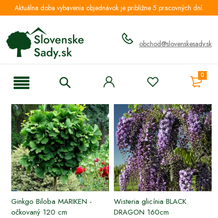
Aktuálna doba vybavenia objednávok je približne 5 pracovných dní.
obchod@slovenskesady.sk
0
Ginkgo Biloba MARIKEN -
Wisteria glicínia BLACK
očkovaný 120 cm
DRAGON 160cm