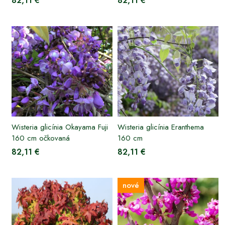
82,11 €
82,11 €
Wisteria glicínia Okayama Fuji
Wisteria glicínia Eranthema
160 cm očkovaná
160 cm
82,11 €
82,11 €
nové