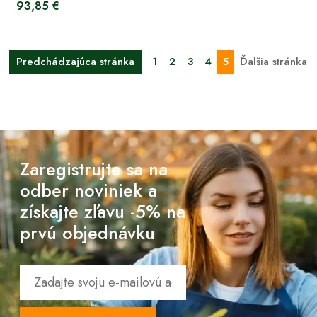
93,85 €
Predchádzajúca stránka
1
2
3
4
5
Ďalšia stránka
Zaregistrujte sa na
odber noviniek a
získajte zľavu -5% na
prvú objednávku