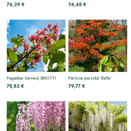
76,29 €
76,48 €
Pagaštan červený BRIOTTI
Parócia perzská 'Bella'
78,83 €
79,77 €