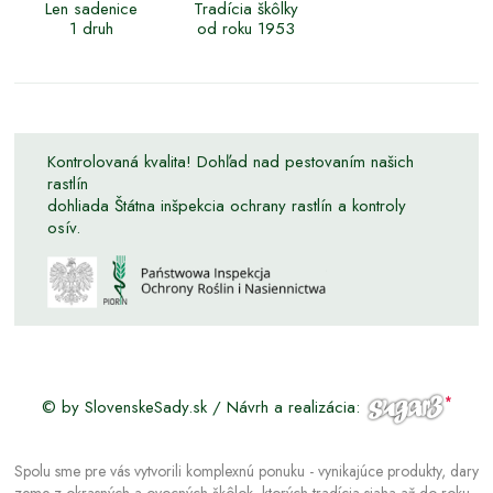
Len sadenice
Tradícia škôlky
1 druh
od roku 1953
Kontrolovaná kvalita! Dohľad nad pestovaním našich
rastlín
dohliada Štátna inšpekcia ochrany rastlín a kontroly
osív.
© by SlovenskeSady.sk / Návrh a realizácia:
Spolu sme pre vás vytvorili komplexnú ponuku - vynikajúce produkty, dary
zeme z okrasných a ovocných škôlok, ktorých tradícia siaha až do roku