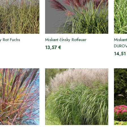
y Rot Fuchs
Miskant čínsky Rotfeuer
Miskan
DURO
13,57 €
14,51