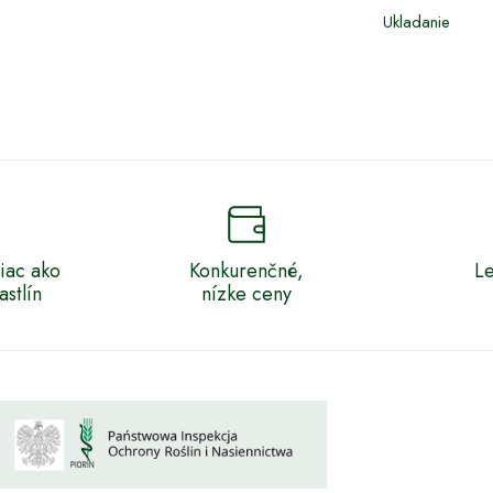
Ukladanie
iac ako
Konkurenčné,
Le
stlín
nízke ceny