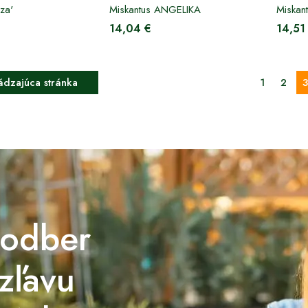
iza'
Miskantus ANGELIKA
Miskan
14,04 €
14,51
dzajúca stránka
1
2
3
 odber
 zľavu