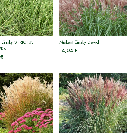
t čínsky STRICTUS
Miskant čínsky David
VKA
14,04 €
 €