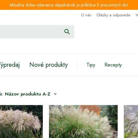
Aktuálna doba vybavenia objednávok je približne 5 pracovných dní.
O nás
Otázky a odpovede
V
ýpredaj
Nové produkty
Tipy
Recepty
ľa:
Názov produktu A-Z