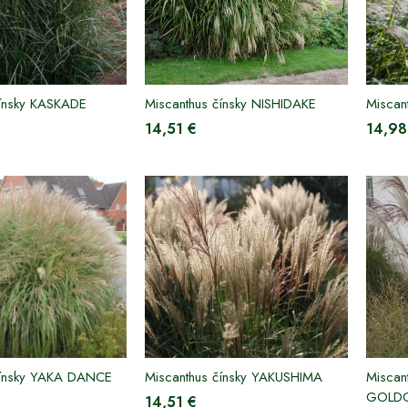
čínsky KASKADE
Miscanthus čínsky NISHIDAKE
Miscan
14,51 €
14,98
čínsky YAKA DANCE
Miscanthus čínsky YAKUSHIMA
Miscan
GOLD
14,51 €