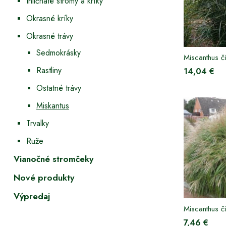
Ihličnaté stromy a kríky
Okrasné kríky
Okrasné trávy
Sedmokrásky
Miscanthus 
Rastliny
14,04 €
Ostatné trávy
Miskantus
Trvalky
Ruže
Vianočné stromčeky
Nové produkty
Výpredaj
Miscanthus 
7,46 €