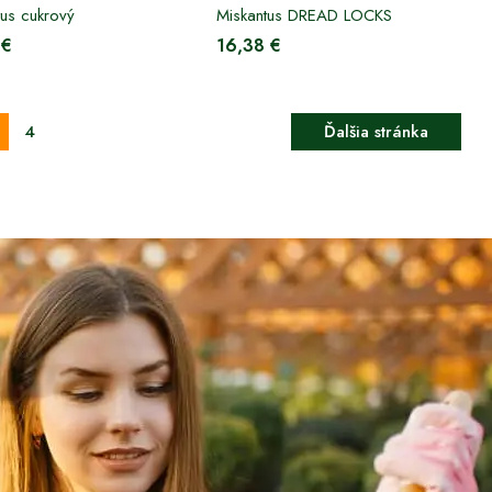
tus cukrový
Miskantus DREAD LOCKS
 €
16,38 €
4
Ďalšia stránka