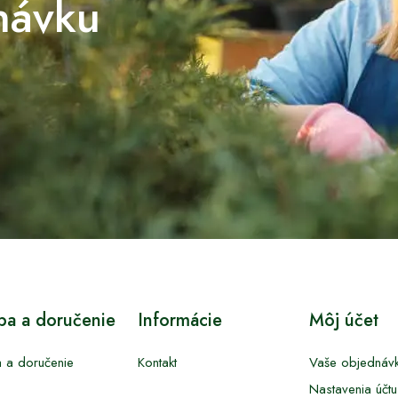
návku
tba a doručenie
Informácie
Môj účet
a a doručenie
Kontakt
Vaše objednáv
Nastavenia účtu