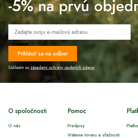
-5% na prvú objed
Prihlásiť sa na odber
Súhlasím so
zásadami ochrany osobných údajov
O spoločnosti
Pomoc
Pla
O nás
Predpisy
Platb
Vrátenie tovaru a sťažnosti