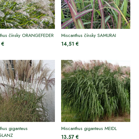
thus čínsky ORANGEFEDER
Miscanthus čínsky SAMURAI
 €
14,51 €
thus giganteus
Miscanthus giganteus MEIDL
GLANZ
13,57 €