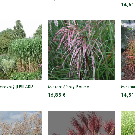
14,51
brovský JUBILARIS
Miskant čínsky Boucle
Miskan
16,85 €
14,51