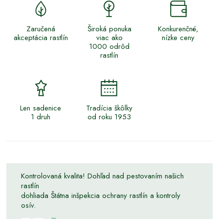
Zaručená
Široká ponuka
Konkurenčné,
akceptácia rastlín
viac ako
nízke ceny
1000 odrôd
rastlín
Len sadenice
Tradícia škôlky
1 druh
od roku 1953
Kontrolovaná kvalita! Dohľad nad pestovaním našich
rastlín
dohliada Štátna inšpekcia ochrany rastlín a kontroly
osív.