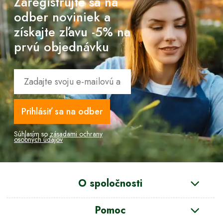
Zaregistrujte sa na
odber noviniek a
získajte zľavu -5% na
prvú objednávku
Prihlásiť sa na odber
Súhlasím so
zásadami ochrany
osobných údajov
O spoločnosti
Pomoc