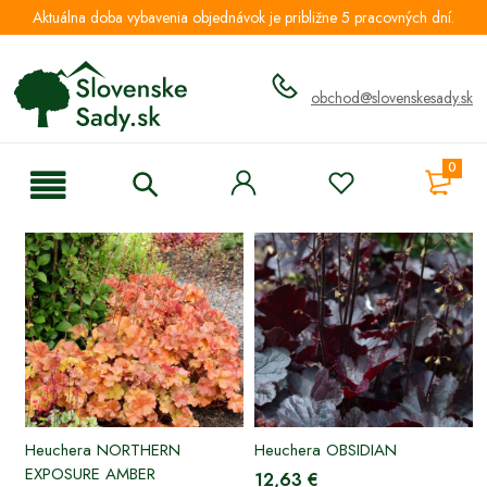
Aktuálna doba vybavenia objednávok je približne 5 pracovných dní.
obchod@slovenskesady.sk
0
Heuchera NORTHERN
Heuchera OBSIDIAN
EXPOSURE AMBER
12,63 €