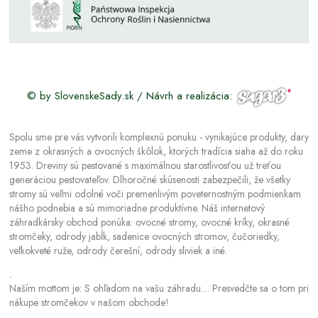
© by SlovenskeSady.sk / Návrh a realizácia:
Spolu sme pre vás vytvorili komplexnú ponuku - vynikajúce produkty, dary
zeme z okrasných a ovocných škôlok, ktorých tradícia siaha až do roku
1953. Dreviny sú pestované s maximálnou starostlivosťou už treťou
generáciou pestovateľov. Dlhoročné skúsenosti zabezpečili, že všetky
stromy sú veľmi odolné voči premenlivým poveternostným podmienkam
nášho podnebia a sú mimoriadne produktívne. Náš internetový
záhradkársky obchod ponúka: ovocné stromy, ovocné kríky, okrasné
stromčeky, odrody jabĺk, sadenice ovocných stromov, čučoriedky,
veľkokveté ruže, odrody čerešní, odrody sliviek a iné.
.
Naším mottom je: S ohľadom na vašu záhradu.... Presvedčte sa o tom pri
nákupe stromčekov v našom obchode!