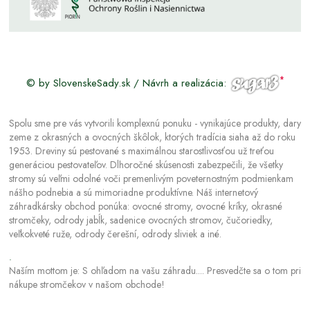
© by SlovenskeSady.sk / Návrh a realizácia:
Spolu sme pre vás vytvorili komplexnú ponuku - vynikajúce produkty, dary
zeme z okrasných a ovocných škôlok, ktorých tradícia siaha až do roku
1953. Dreviny sú pestované s maximálnou starostlivosťou už treťou
generáciou pestovateľov. Dlhoročné skúsenosti zabezpečili, že všetky
stromy sú veľmi odolné voči premenlivým poveternostným podmienkam
nášho podnebia a sú mimoriadne produktívne. Náš internetový
záhradkársky obchod ponúka: ovocné stromy, ovocné kríky, okrasné
stromčeky, odrody jabĺk, sadenice ovocných stromov, čučoriedky,
veľkokveté ruže, odrody čerešní, odrody sliviek a iné.
.
Naším mottom je: S ohľadom na vašu záhradu.... Presvedčte sa o tom pri
nákupe stromčekov v našom obchode!