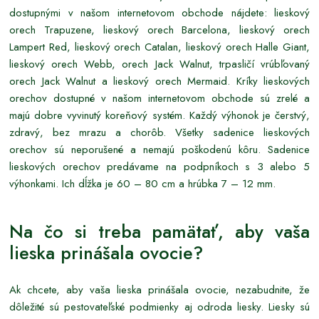
dostupnými v našom internetovom obchode nájdete: lieskový
orech Trapuzene, lieskový orech Barcelona, lieskový orech
Lampert Red, lieskový orech Catalan, lieskový orech Halle Giant,
lieskový orech Webb, orech Jack Walnut, trpasličí vrúbľovaný
orech Jack Walnut a lieskový orech Mermaid. Kríky lieskových
orechov dostupné v našom internetovom obchode sú zrelé a
majú dobre vyvinutý koreňový systém. Každý výhonok je čerstvý,
zdravý, bez mrazu a chorôb. Všetky sadenice lieskových
orechov sú neporušené a nemajú poškodenú kôru. Sadenice
lieskových orechov predávame na podpníkoch s 3 alebo 5
výhonkami. Ich dĺžka je 60 – 80 cm a hrúbka 7 – 12 mm.
Na čo si treba pamätať, aby vaša
lieska prinášala ovocie?
Ak chcete, aby vaša lieska prinášala ovocie, nezabudnite, že
dôležité sú pestovateľské podmienky aj odroda liesky. Liesky sú