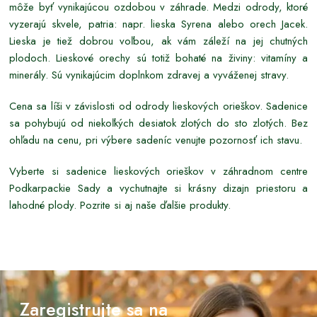
môže byť vynikajúcou ozdobou v záhrade. Medzi odrody, ktoré
vyzerajú skvele, patria: napr. lieska Syrena alebo orech Jacek.
Lieska je tiež dobrou voľbou, ak vám záleží na jej chutných
plodoch. Lieskové orechy sú totiž bohaté na živiny: vitamíny a
minerály. Sú vynikajúcim doplnkom zdravej a vyváženej stravy.
Cena sa líši v závislosti od odrody lieskových orieškov. Sadenice
sa pohybujú od niekoľkých desiatok zlotých do sto zlotých. Bez
ohľadu na cenu, pri výbere sadeníc venujte pozornosť ich stavu.
Vyberte si sadenice lieskových orieškov v záhradnom centre
Podkarpackie Sady a vychutnajte si krásny dizajn priestoru a
lahodné plody. Pozrite si aj naše ďalšie produkty.
Zaregistrujte sa na