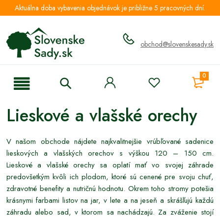
Aktuálna doba vybavenia objednávok je približne 5 pracovných dní.
obchod@slovenskesady.sk
0
Lieskové a vlašské orechy
V našom obchode nájdete najkvalitnejšie vrúbľované sadenice
lieskových a vlašských orechov s výškou 120 – 150 cm.
Lieskové a vlašské orechy sa oplatí mať vo svojej záhrade
predovšetkým kvôli ich plodom, ktoré sú cenené pre svoju chuť,
zdravotné benefity a nutričnú hodnotu. Okrem toho stromy potešia
krásnymi farbami listov na jar, v lete a na jeseň a skrášľujú každú
záhradu alebo sad, v ktorom sa nachádzajú. Za zváženie stojí