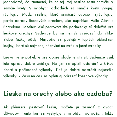
jednodomé, čo znamená, že na tej istej rastline rastú samičie aj
samčie kvety. V mnohých odrodách sa samčie kvety vyvíjajú
rýchlejšie. Medzi rastliny, ktoré prinášajú ovocie najrýchlejšie,
patria odrody lieskových orechov, ako napríklad Halle Giant a
Barcelona Hazelnut. Aké pestovateľské podmienky sú dôležité pre
lieskové orechy? Sadenice by sa nemali vysádzať do vlhkej
alebo ťažkej pôdy. Najlepšie sa pestujú v teplých oblastiach
krajiny, ktoré sú najmenej náchylné na mráz a jarné mrazíky.
Liesku nie je potrebné pre dobré plodenie strihať. Sadenice však
túto úpravu dobre znášajú. Na jar sa oplatí odstrániť z kríkov
choré a poškodené výhonky. Tiež je dobré odstrániť najstaršie
výhonky. Z času na čas sa oplatí aj odrezať koreňové výhonky.
Lieska na orechy alebo ako ozdoba?
Ak plánujete pestovať liesku, môžete ju zasadiť z dvoch
dôvodov. Tento ker sa vyskytuje v mnohých odrodách, takže