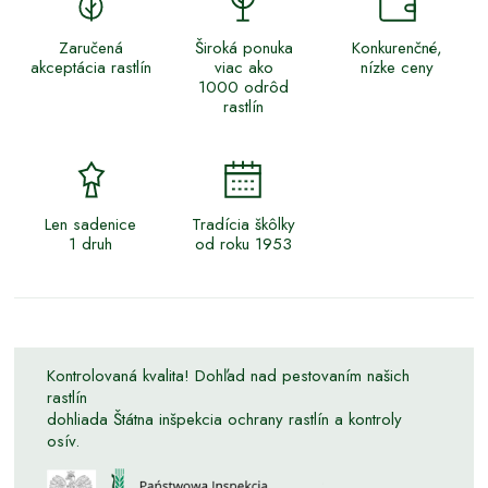
Zaručená
Široká ponuka
Konkurenčné,
akceptácia rastlín
viac ako
nízke ceny
1000 odrôd
rastlín
Len sadenice
Tradícia škôlky
1 druh
od roku 1953
Kontrolovaná kvalita! Dohľad nad pestovaním našich
rastlín
dohliada Štátna inšpekcia ochrany rastlín a kontroly
osív.