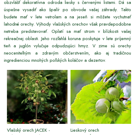
obzvlášť dekoratívna odroda liesky s červenými listami. Dá sa
úspešne vysadiť ako špalír po obvode vašej záhrady. Takto
budete mať v lete vetrolam a na jeseň si môžete vychutnať
lahodné orechy. Výhody vlašských orechov však pravdepodobne
netreba predstavovať. Oplatí sa mať strom v blízkosti vašej
rekreačnej oblasti. Jeho rozľahlá koruna poskytuje v lete príjemný
tieň a juglón vylučuje odpudzujúci hmyz. V zime sú orechy
neoceniteľným a zdravým občerstvením, ako aj tradičnou
ingredienciou mnohých poľských koláčov a dezertov.
Vlašský orech JACEK -
Lieskový orech